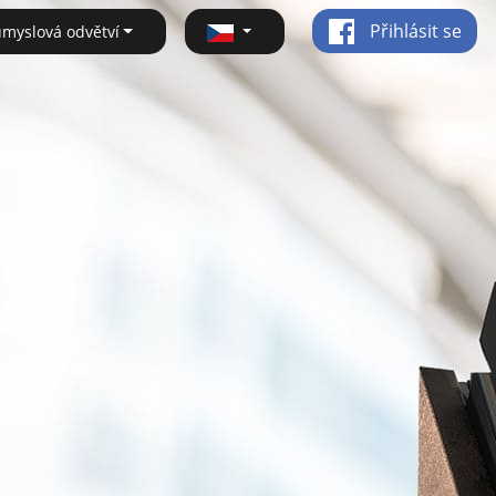
Přihlásit se
ůmyslová odvětví