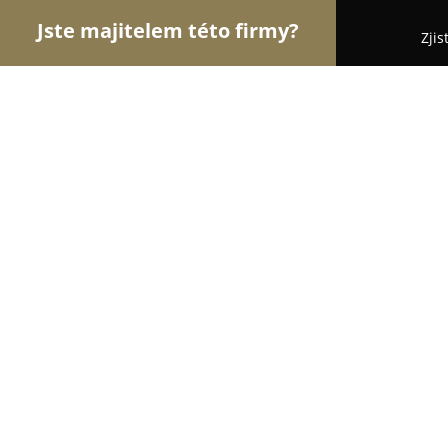
Jste majitelem této firmy?
Zjis
Orlové Obchodu
Dětské zboží, Cukrárny, Rybářs
Karásek Bohumil - Potraviny
8.4
(46)
Jindřichův Hradec, Václavská 72
Zobrazit telefonní číslo