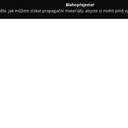
Blahopřejeme!
těte, jak můžete získat propagační materiály, abyste si mohli plně 
ké potřeby - Jindřichův Hradec
Karásek Bohumil - Potraviny
O společnosti:
Karásek Bohumil - Potraviny
j
v Jindřichově Hradci, konkrétn
poskytuje širokou a pečlivě ses
uspokojují běžné i speciální 
Zobrazit více >>
potravin zákazníci najdou také
různých druhů piva, ušlechtilýc
Důležitou částí sortimentu
Pot
které jsou vyhledávané pro svůj 
přístup personálu je zákazníky
atmosféře při nakupování. Sort