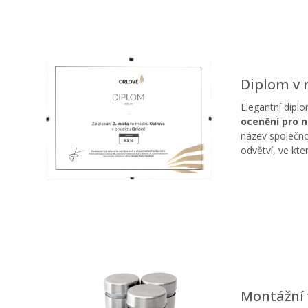
Diplom v
Elegantní diplo
ocenění pro n
název společno
odvětví, ve kt
Montážní 