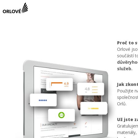
Proč to s
Orlové js
součástí 
důvěryhod
služeb.
Jak zkon
Použijte n
společnost
Orlů.
Už jste 
Gratulujem
materiály