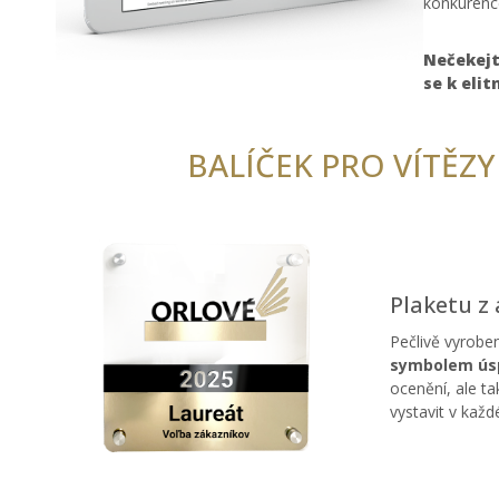
konkurenc
Nečekejt
se k elit
BALÍČEK PRO VÍTĚZY
Plaketu z 
Pečlivě vyroben
symbolem úsp
ocenění, ale ta
vystavit v kaž