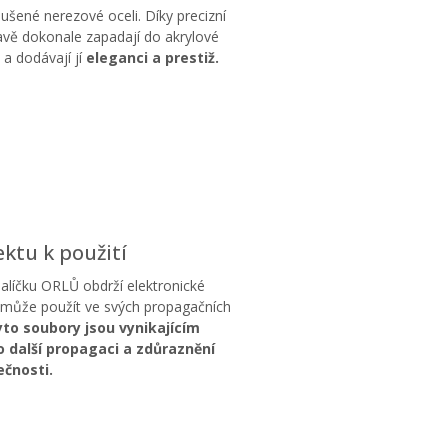
ušené nerezové oceli. Díky precizní
vě dokonale zapadají do akrylové
 a dodávají jí
eleganci a prestiž.
ktu k použití
balíčku ORLŮ obdrží elektronické
 může použít ve svých propagačních
to soubory jsou vynikajícím
 další propagaci a zdůraznění
ečnosti.