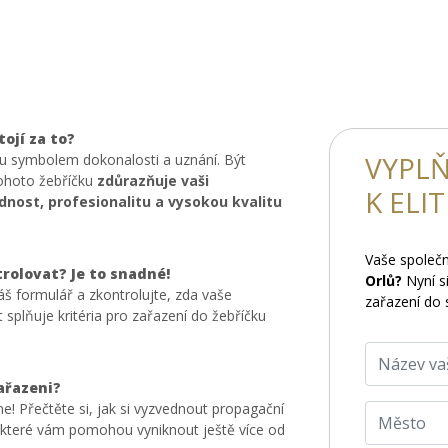
tojí za to?
VYPLŇ
ou symbolem dokonalosti a uznání. Být
tohoto žebříčku
zdůrazňuje vaši
K ELI
nost, profesionalitu a vysokou kvalitu
Vaše společ
trolovat? Je to snadné!
Orlů?
Nyní si
áš formulář a zkontrolujte, zda vaše
zařazení do 
 splňuje kritéria pro zařazení do žebříčku
zařazeni?
e! Přečtěte si, jak si vyzvednout propagační
, které vám pomohou vyniknout ještě více od