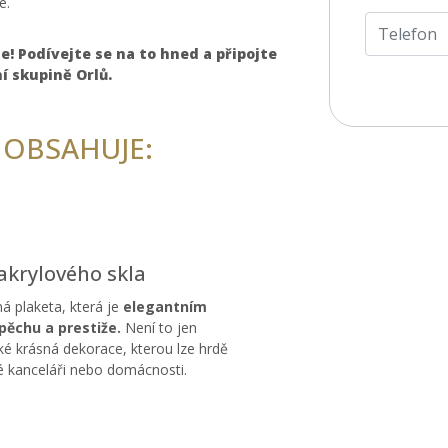
e.
e! Podívejte se na to hned a připojte
ní skupině Orlů.
 OBSAHUJE:
akrylového skla
á plaketa, která je
elegantním
ěchu a prestiže.
Není to jen
ké krásná dekorace, kterou lze hrdě
dé kanceláři nebo domácnosti.