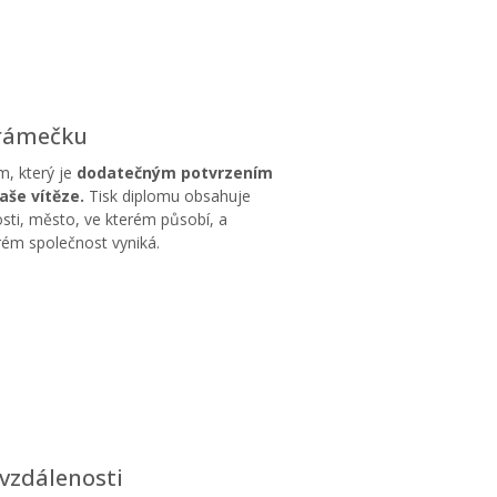
 rámečku
m, který je
dodatečným potvrzením
aše vítěze.
Tisk diplomu obsahuje
sti, město, ve kterém působí, a
erém společnost vyniká.
vzdálenosti