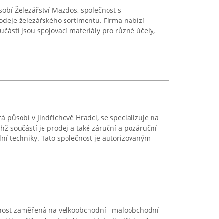
obí Železářství Mazdos, společnost s
rodeje železářského sortimentu. Firma nabízí
oučástí jsou spojovací materiály pro různé účely,
á působí v Jindřichově Hradci, se specializuje na
hž součástí je prodej a také záruční a pozáruční
lní techniky. Tato společnost je autorizovaným
ečnost zaměřená na velkoobchodní i maloobchodní