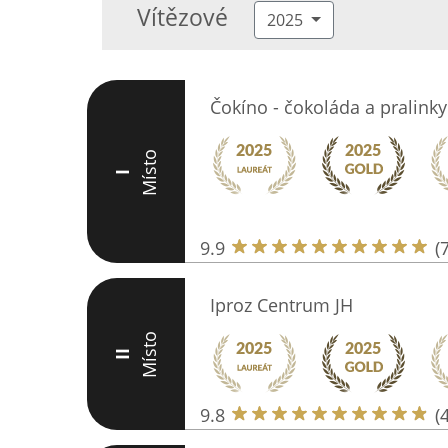
Vítězové
2025
Čokíno - čokoláda a pralinky
Místo
I
9.9
(
Iproz Centrum JH
Místo
II
9.8
(