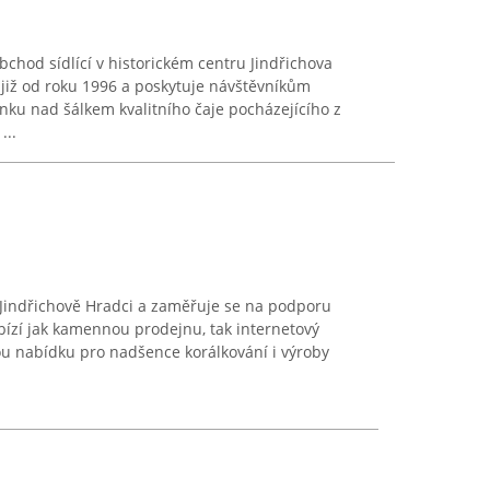
chod sídlící v historickém centru Jindřichova
již od roku 1996 a poskytuje návštěvníkům
ku nad šálkem kvalitního čaje pocházejícího z
...
v Jindřichově Hradci a zaměřuje se na podporu
abízí jak kamennou prodejnu, tak internetový
ou nabídku pro nadšence korálkování i výroby