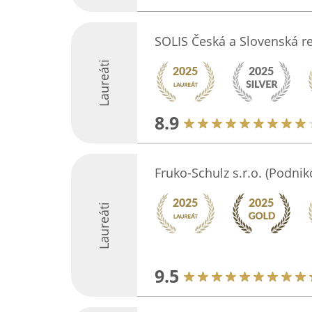
SOLIS Česká a Slovenská r
Laureáti
8.9
Fruko-Schulz s.r.o. (Podni
Laureáti
9.5