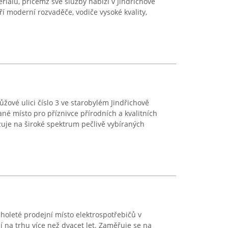
riálu, přičemž své služby nabízí v Jindřichově
í moderní rozvaděče, vodiče vysoké kvality,
žové ulici číslo 3 ve starobylém Jindřichově
né místo pro příznivce přírodních a kvalitních
zuje na široké spektrum pečlivě vybíraných
uholeté prodejní místo elektrospotřebičů v
í na trhu více než dvacet let. Zaměřuje se na