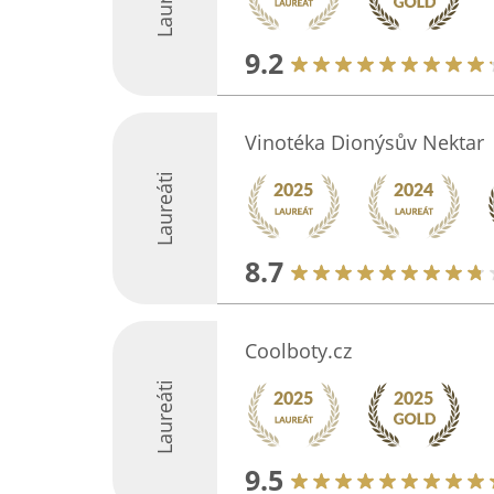
Laureáti
9.2
Vinotéka Dionýsův Nektar
Laureáti
8.7
Coolboty.cz
Laureáti
9.5