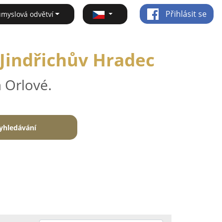
Přihlásit se
ůmyslová odvětví
 Jindřichův Hradec
 Orlové.
yhledávání