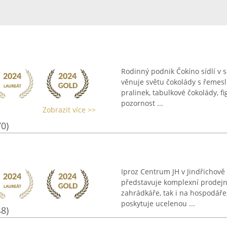
Rodinný podnik Čokíno sídlí v
věnuje světu čokolády s řemesl
pralinek, tabulkové čokolády, f
pozornost ...
Zobrazit více >>
70)
Iproz Centrum JH v Jindřichově 
představuje komplexní prodejní
zahrádkáře, tak i na hospodáře
poskytuje ucelenou ...
48)