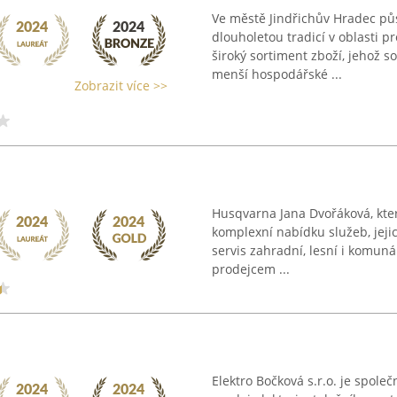
Ve městě Jindřichův Hradec půs
dlouholetou tradicí v oblasti p
široký sortiment zboží, jehož s
menší hospodářské ...
Zobrazit více >>
Husqvarna Jana Dvořáková, kter
komplexní nabídku služeb, jejic
servis zahradní, lesní i komuná
prodejcem ...
Elektro Bočková s.r.o. je spol