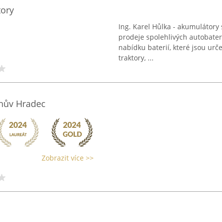
tory
Ing. Karel Hůlka - akumulátory 
prodeje spolehlivých autobater
nabídku baterií, které jsou urč
traktory, ...
chův Hradec
Zobrazit více >>