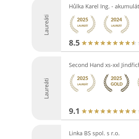
Hůlka Karel Ing. - akumulá
Laureáti
8.5
Second Hand xs-xxl Jindři
Laureáti
9.1
Linka BS spol. s r.o.