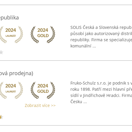
epublika
SOLIS Česká a Slovenská republi
působí jako autorizovaný distr
republiky. Firma se specializu
komunální ...
ková prodejna)
Fruko-Schulz s.r.o. je podnik s v
roku 1898. Patří mezi hlavní p
sídlí v Jindřichově Hradci. Firm
Česku ...
Zobrazit více >>