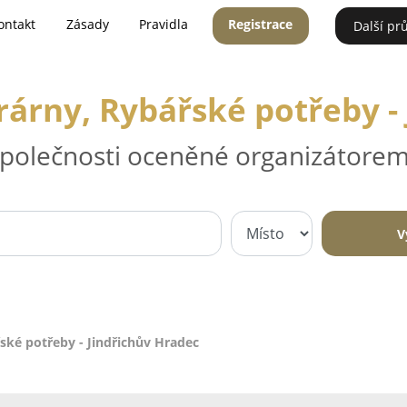
ontakt
Zásady
Pravidla
Registrace
Další pr
rárny, Rybářské potřeby -
 společnosti oceněné organizátorem
V
ské potřeby - Jindřichův Hradec