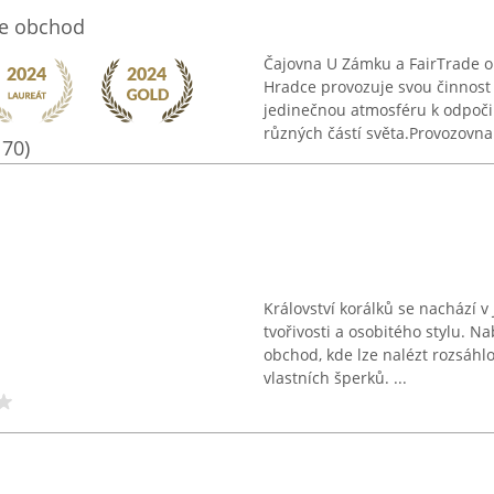
de obchod
Čajovna U Zámku a FairTrade ob
Hradce provozuje svou činnost 
jedinečnou atmosféru k odpočin
různých částí světa.Provozovna 
170)
Království korálků se nachází 
tvořivosti a osobitého stylu. N
obchod, kde lze nalézt rozsáhl
vlastních šperků. ...