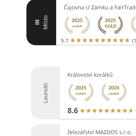
Čajovna U Zámku a FairTra
Místo
III
9.7
(
Království korálků
Laureáti
8.6
železářství MAZDOS s.r.o.