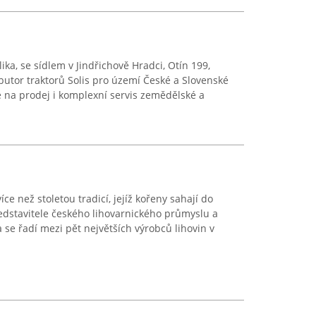
ka, se sídlem v Jindřichově Hradci, Otín 199,
ibutor traktorů Solis pro území České a Slovenské
je na prodej i komplexní servis zemědělské a
íce než stoletou tradicí, jejíž kořeny sahají do
ředstavitele českého lihovarnického průmyslu a
a se řadí mezi pět největších výrobců lihovin v