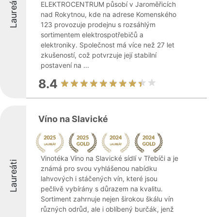
Laureáti
ELEKTROCENTRUM působí v Jaroměřicích
nad Rokytnou, kde na adrese Komenského
123 provozuje prodejnu s rozsáhlým
sortimentem elektrospotřebičů a
elektroniky. Společnost má více než 27 let
zkušeností, což potvrzuje její stabilní
postavení na ...
8.4
Víno na Slavické
Vinotéka Víno na Slavické sídlí v Třebíči a je
Laureáti
známá pro svou vyhlášenou nabídku
lahvových i stáčených vín, které jsou
pečlivě vybírány s důrazem na kvalitu.
Sortiment zahrnuje nejen širokou škálu vín
různých odrůd, ale i oblíbený burčák, jenž