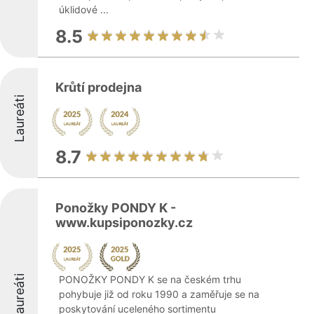
úklidové ...
8.5
Krůtí prodejna
Laureáti
8.7
Ponožky PONDY K -
www.kupsiponozky.cz
Laureáti
PONOŽKY PONDY K se na českém trhu
pohybuje již od roku 1990 a zaměřuje se na
poskytování uceleného sortimentu