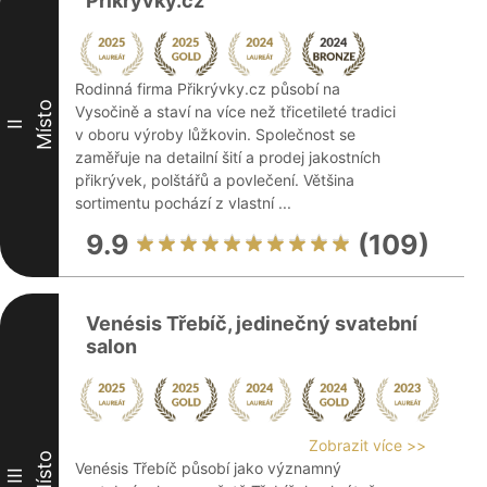
Prikryvky.cz
Rodinná firma Přikrývky.cz působí na
Místo
Vysočině a staví na více než třicetileté tradici
II
v oboru výroby lůžkovin. Společnost se
zaměřuje na detailní šití a prodej jakostních
přikrývek, polštářů a povlečení. Většina
sortimentu pochází z vlastní ...
9.9
(109)
Venésis Třebíč, jedinečný svatební
salon
Zobrazit více >>
Místo
Venésis Třebíč působí jako významný
III