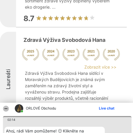
sortiment zdravé výživy doplněný výběrem
eko drogerie. ...
8.7
Zdravá Výživa Svobodová Hana
Zobrazit více >>
Laureáti
Zdravá Výživa Svobodová Hana sídlící v
Moravských Budějovicích je známá svým
zaměřením na zdravý životní styl a
vyváženou stravu. Prodejna zajišťuje
rozsáhlý výběr produktů, včetně racionální
a bezlepkové výživy, která je vhodná
ORLOVÉ Obchodu
Live chat
zejména pro ...
8.5
02:14
Ahoj, rádi Vám pomůžeme! 🙂 Klikněte na