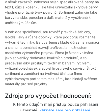
v němž zákazníci naleznou nejen specializované barvy na
textil, kůži a koženku, ale také univerzální akrylové barvy
vhodné pro různé typy povrchů. Sortiment zahrnuje také
barvy na sklo, porcelán a další materiály využívané k
uměleckým účelům.
V nabídce společnosti jsou rovněž praktické šablony,
lepidla, laky a různé doplňky, které podporují rozmanité
výtvarné techniky. Barvyartemiss klade důraz na inspiraci
a snahu napomáhat rozvoji tvořivosti a možnostem
osobitého výtvarného projevu. Firma je široce vnímána
jako spolehlivý dodavatel kvalitních produktů, a to
především díky proslulým textilním barvám, rychlému
vyřízení objednávek a spolehlivosti svého servisu. Široký
sortiment a zaměření na tvořivost činí tuto firmu
vyhledávaným partnerem mezi těmi, kdo hledají ověřené
materiály pro své projekty.
Zdroje pro výpočet hodnocení:
K těmto údajům mají přístup pouze přihlášení
uživatelé.
Klikněte sem pro přihlášení.