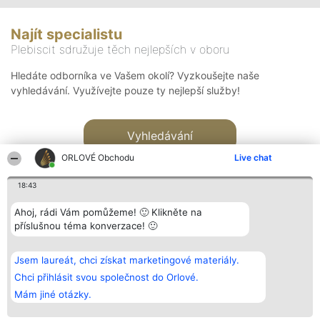
Najít specialistu
Plebiscit sdružuje těch nejlepších v oboru
Hledáte odborníka ve Vašem okolí? Vyzkoušejte naše
vyhledávání. Využívejte pouze ty nejlepší služby!
Vyhledávání
ORLOVÉ Obchodu
Live chat
18:43
Ahoj, rádi Vám pomůžeme! 🙂 Klikněte na
příslušnou téma konverzace! 🙂
Organizátor hlasování
Plebiscyt
Kontakt
Bright Side Solutions sp. z o.
Vítězové
Kontakt
Jsem laureát, chci získat marketingové materiály.
o. sp. k.
Seznam všech
ul. Ruska 22
laureátů
Chci přihlásit svou společnost do Orlové.
Wrocław 50-079
Zásady
Mám jiné otázky.
KRS 0000749100 | Regon
Pravidla
381313360 | NIP 8943132676
Zásady
ochrany