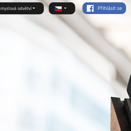
Přihlásit se
ůmyslová odvětví