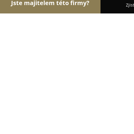
Jste majitelem této firmy?
Zjis
Orlové Obchodu
Dětské zboží, Cukrárny, Rybářs
Zdravý Kout
8.7
(9)
Brno, Banskobystrická 2072/176
Zobrazit telefonní číslo