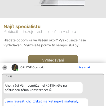
Najít specialistu
Plebiscit sdružuje těch nejlepších v oboru
Hledáte odborníka ve Vašem okolí? Vyzkoušejte naše
vyhledávání. Využívejte pouze ty nejlepší služby!
Vyhledávání
ORLOVÉ Obchodu
Live chat
22:59
Ahoj, rádi Vám pomůžeme! 🙂 Klikněte na
příslušnou téma konverzace! 🙂
Organizátor hlasování
Plebiscyt
Kontakt
Bright Side Solutions sp. z o.
Vítězové
Kontakt
Jsem laureát, chci získat marketingové materiály.
o. sp. k.
Seznam všech
ul. Ruska 22
laureátů