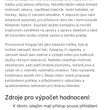
trafiku pod jednou střechou. Návštěvníkům nabízí bohaté
možnosti zábavy, například kulečník, stolní fotbálek, air
hockey, šipky či závodní simulátor. K dispozici jsou také
arkádové automaty pro příznivce retro her i herní konzole
Nintendo Switch. Součástí služeb komplexu je rovněž
krejčovství zaměřené na opravy a úpravy oblečení a také
šití bytového textilu včetně záclon a ložního prádla.
Provozovna funguje též jako klasická trafika, kde je
možné zakoupit denní tisk, časopisy či cigarety, a
zároveň slouží jako sběrné a výdejní místo pro balíkové
služby různých dopravců. Nabídku doplňuje možnost
občerstvení, kam patří drobné pochutiny, točené pivo a
výběr vín z místního rodinného vinařství. Tato rozmanitá
kombinace služeb činí z Alesia místo, které propojuje
každodenní potřeby s příležitostmi k odpočinku a
společenskému setkávání pro širokou klientelu.
Zdroje pro výpočet hodnocení:
K těmto údajům mají přístup pouze přihlášení