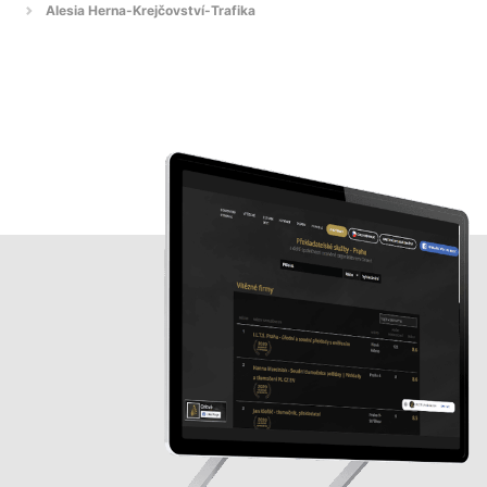
Alesia Herna-Krejčovství-Trafika