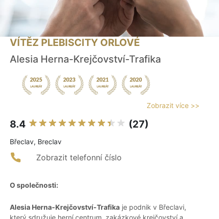
VÍTĚZ PLEBISCITY ORLOVÉ
Alesia Herna-Krejčovství-Trafika
Zobrazit více >>
8.4
(27)
Břeclav, Breclav
Zobrazit telefonní číslo
O společnosti:
Alesia Herna-Krejčovství-Trafika
je podnik v Břeclavi,
který sdružuje herní centrum, zakázkové krejčovství a