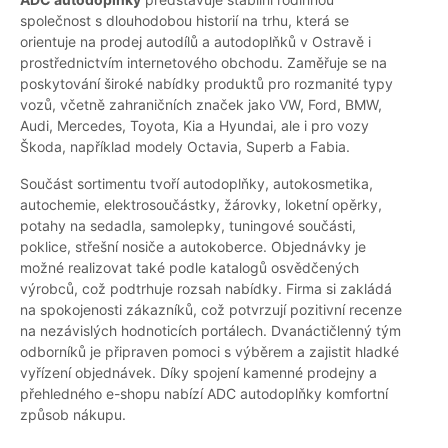
společnost s dlouhodobou historií na trhu, která se
orientuje na prodej autodílů a autodoplňků v Ostravě i
prostřednictvím internetového obchodu. Zaměřuje se na
poskytování široké nabídky produktů pro rozmanité typy
vozů, včetně zahraničních značek jako VW, Ford, BMW,
Audi, Mercedes, Toyota, Kia a Hyundai, ale i pro vozy
Škoda, například modely Octavia, Superb a Fabia.
Součást sortimentu tvoří autodoplňky, autokosmetika,
autochemie, elektrosoučástky, žárovky, loketní opěrky,
potahy na sedadla, samolepky, tuningové součásti,
poklice, střešní nosiče a autokoberce. Objednávky je
možné realizovat také podle katalogů osvědčených
výrobců, což podtrhuje rozsah nabídky. Firma si zakládá
na spokojenosti zákazníků, což potvrzují pozitivní recenze
na nezávislých hodnoticích portálech. Dvanáctičlenný tým
odborníků je připraven pomoci s výběrem a zajistit hladké
vyřízení objednávek. Díky spojení kamenné prodejny a
přehledného e-shopu nabízí ADC autodoplňky komfortní
způsob nákupu.