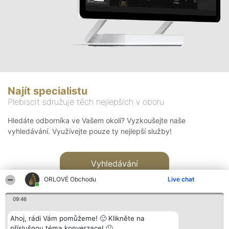
Najít specialistu
Plebiscit sdružuje těch nejlepších v oboru
Hledáte odborníka ve Vašem okolí? Vyzkoušejte naše
vyhledávání. Využívejte pouze ty nejlepší služby!
Vyhledávání
ORLOVÉ Obchodu
Live chat
09:46
Ahoj, rádi Vám pomůžeme! 🙂 Klikněte na
příslušnou téma konverzace! 🙂