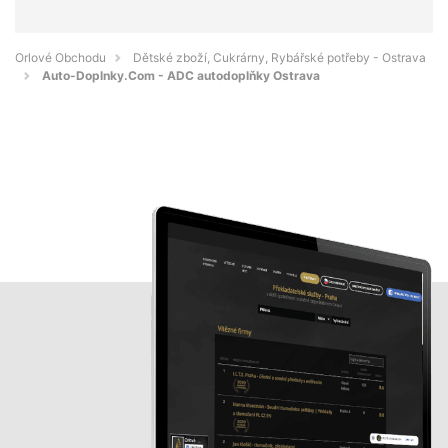
Orlové Obchodu
Dětské zboží, Cukrárny, Rybářské potřeby - Ostrava
Auto-Doplnky.Com - ADC autodoplňky Ostrava