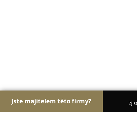
Jste majitelem této firmy?
Zjis
Orlové Obchodu
Dětské zboží, Cukrárny, Rybářs