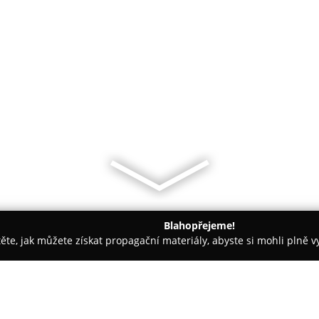
Blahopřejeme!
těte, jak můžete získat propagační materiály, abyste si mohli plně 
ké potřeby - Horšovský Týn
Prodejna Bioteta