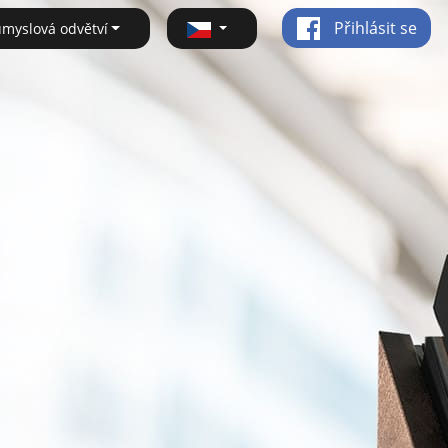
Přihlásit se
ůmyslová odvětví