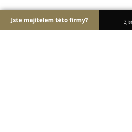
Jste majitelem této firmy?
Zjis
Orlové Obchodu
Dětské zboží, Cukrárny, Rybářs
Železářství Žižkov - Skořepa & syn
9.6
(305)
Praha, Hartigova 1842/131