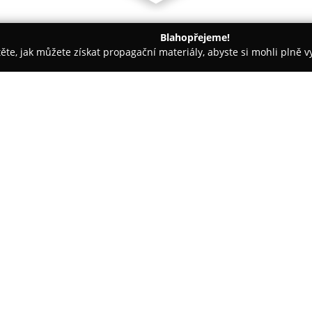
Blahopřejeme!
těte, jak můžete získat propagační materiály, abyste si mohli plně 
ké potřeby - Praha
Železářství Žižkov - Skořepa & syn
O společnosti:
Železářství Skořepa a syn
půso
zaměřuje se na rozsáhlý sortim
Sortiment obchodu zahrnuje spoj
háky, skoby, lepidla, tmely nebo
Zobrazit více >>
ručního nářadí od prověřených 
profesionály.
V nabídce podniku nechybí barvy
Sortiment doplňuje zboží pro d