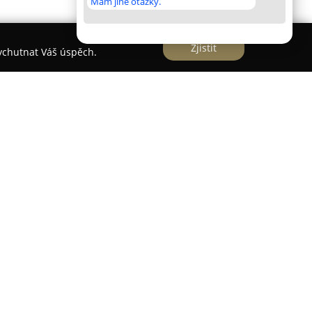
Mám jiné otázky.
Zjistit
vychutnat Váš úspěch.
bí jako zavedený obchod na pražském Žižkově a
ent železářského zboží i potřeb pro domácnost.
ovací materiál, jako jsou vruty, šrouby, hřebíky,
 silikony. K dispozici je také široká nabídka
výrobců, určeného jak pro domácí kutily, tak i
, laky, lazury, maziva a sortiment pro malíře.
veřní, okenní a nábytkové kování, včetně zámků,