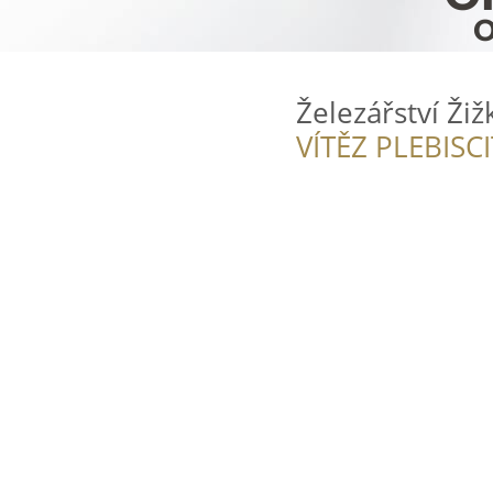
Železářství Ži
VÍTĚZ PLEBISC