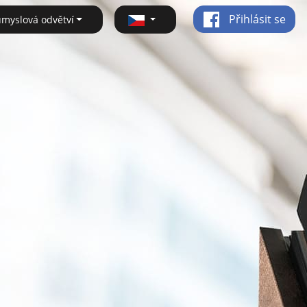
Přihlásit se
ůmyslová odvětví