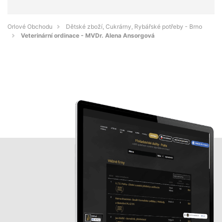
Orlové Obchodu
Dětské zboží, Cukrárny, Rybářské potřeby - Brno
Veterinární ordinace - MVDr. Alena Ansorgová