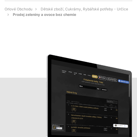
Orlové Obchodu
Dětské zboží, Cukrárny, Rybářské potřeby - Určice
Prodej zeleniny a ovoce bez chemie