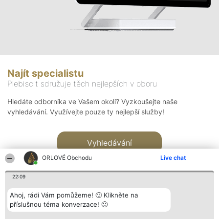
Najít specialistu
Plebiscit sdružuje těch nejlepších v oboru
Hledáte odborníka ve Vašem okolí? Vyzkoušejte naše
vyhledávání. Využívejte pouze ty nejlepší služby!
Vyhledávání
ORLOVÉ Obchodu
Live chat
22:09
Ahoj, rádi Vám pomůžeme! 🙂 Klikněte na
příslušnou téma konverzace! 🙂
Organizátor hlasování
Plebiscyt
Kontakt