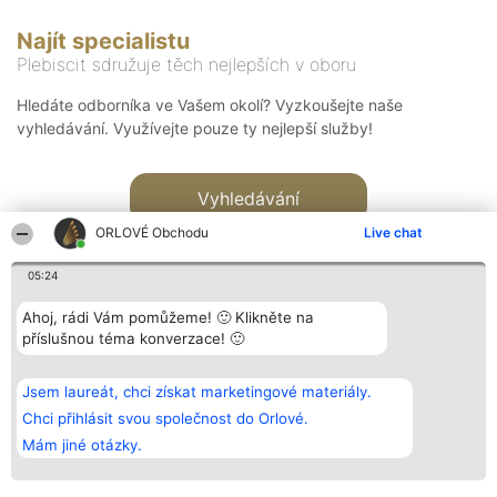
Najít specialistu
Plebiscit sdružuje těch nejlepších v oboru
Hledáte odborníka ve Vašem okolí? Vyzkoušejte naše
vyhledávání. Využívejte pouze ty nejlepší služby!
Vyhledávání
ORLOVÉ Obchodu
Live chat
05:24
Ahoj, rádi Vám pomůžeme! 🙂 Klikněte na
příslušnou téma konverzace! 🙂
Organizátor hlasování
Plebiscyt
Kontakt
Bright Side Solutions sp. z o.
Vítězové
Kontakt
Jsem laureát, chci získat marketingové materiály.
o. sp. k.
Seznam všech
ul. Ruska 22
laureátů
Chci přihlásit svou společnost do Orlové.
Wrocław 50-079
Zásady
Mám jiné otázky.
KRS 0000749100 | Regon
Pravidla
381313360 | NIP 8943132676
Zásady
ochrany
osobních údajů