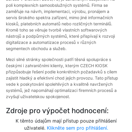
poli komplexních samoobslužných systémů. Firma se
zaměřuje na návrh, implementaci, výrobu, pronájem a
servis širokého spektra zařízení, mimo jiné informačních
kiosků, platebních automatů nebo rozličných terminálů.
Kromě toho se věnuje tvorbě vlastních softwarových
nástrojů a podpůrných systémů, které přispívají k rozvoji
digitalizace a automatizace procesů v různých
segmentech obchodu a služeb.
Mezi silné stránky společnosti patří těsná spolupráce s
českými i zahraničními klienty, kterým CZECH KIOSK
přizpůsobuje řešení podle konkrétních požadavků s cílem
zajistit hladký a efektivní chod jejich provozu. Tato přístup
vede k poskytování spolehlivých a kvalitně navržených
systémů, jež napomáhají optimalizaci firemních procesů a
zvyšují uživatelskou spokojenost.
Zdroje pro výpočet hodnocení:
K těmto údajům mají přístup pouze přihlášení
uživatelé.
Klikněte sem pro přihlášení.