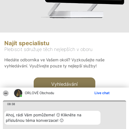
Najít specialistu
Plebiscit sdružuje těch nejlepších v oboru
Hledáte odborníka ve Vašem okolí? Vyzkoušejte naše
vyhledávání. Využívejte pouze ty nejlepší služby!
Vyhledávání
ORLOVÉ Obchodu
Live chat
08:38
Ahoj, rádi Vám pomůžeme! 🙂 Klikněte na
příslušnou téma konverzace! 🙂
Organizátor hlasování
Plebiscyt
Kontakt