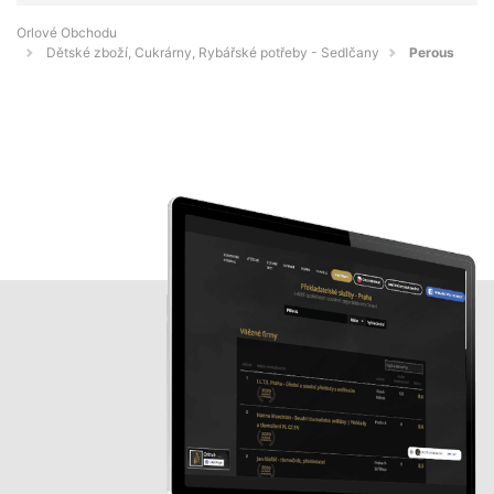
Orlové Obchodu
Dětské zboží, Cukrárny, Rybářské potřeby - Sedlčany
Perous