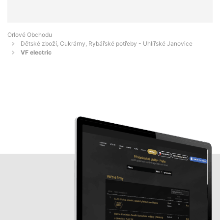
Orlové Obchodu
Dětské zboží, Cukrárny, Rybářské potřeby - Uhlířské Janovice
VF electric