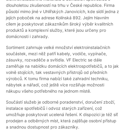
dlouholetou zkušeností na trhu v České republice. Firma
působí mimo jiné v Uhlířských Janovicích, kde sídlí jedna z
jejích poboček na adrese Kolínská 892. Jejím hlavním
cílem je poskytovat zákazníkům široký výběr kvalitních
produktů a komplexní služby, které jsou určeny pro
domácnosti i zahrady.
Sortiment zahrnuje velké množství elektroinstalačních
součástek, mezi něž patří kabely, vodiče, vypínače,
zásuvky, rozvaděče a svítidla. VF Electric se dále
zaměřuje na nabídku domácích elektrospotřebičů, a to jak
volně stojících, tak vestavných přístrojů od předních
výrobců. K tomu firma nabízí také zahradní techniku,
nábytek a nářadí, což ještě více rozšiřuje možnosti
nákupu všeho potřebného na jednom místě.
Součástí služeb je odborné poradenství, doručení zboží,
instalace spotřebičů i odvoz starých zařízení, což
umožňuje poskytovat ucelená řešení. K dispozici je též síť
prodejen a odběrných míst, která zajišťuje osobní přístup
a snadnou dostupnost pro zákazníky.