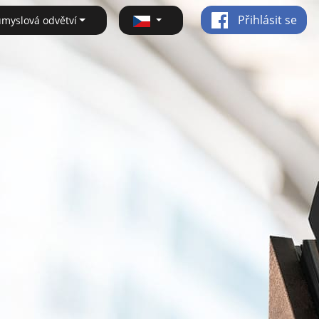
Přihlásit se
ůmyslová odvětví