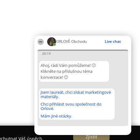
ORLOVÉ Obchodu
Live chat
20:19
Ahoj, rádi Vám pomůžeme! 🙂
Klikněte na příslušnou téma
konverzace! 🙂
Jsem laureát, chci získat marketingové
materiály.
Chci přihlásit svou společnost do
Orlové.
Mám jiné otázky.
Zjistit
vychutnat Váš úspěch.