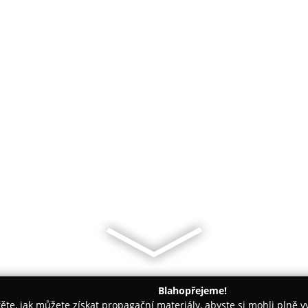
Blahopřejeme!
těte, jak můžete získat propagační materiály, abyste si mohli plně 