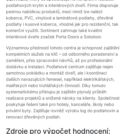
podlahových krytin a interiérových dveří. Firma disponuje
pestrou nabídkou produktů, mezi nimiž lze nalézt
koberce, PVC, vinylové a laminátové podlahy, dřevěné
podlahy i kusové koberce, vhodné jak pro rezidenční, tak
komerční využití. Sortiment zahrnuje také kvalitní
interiérové dveře značek Porta Doors a Solodoor.
Významnou předností tohoto centra je schopnost zajištění
kompletních služeb na klíč – od odborného poradenství a
zaměření, přes zpracování návrhů, až po profesionální
dodávku a instalaci. Podlahové centrum zajišťuje nejen
samotnou pokládku a montáž dveří, ale i koordinaci
dalších navazujících řemesel, například elektrikářských,
malířských nebo truhlářských činností. Díky tomuto
systematickému přístupu je zajištěn plynulý průběh
realizace projektů a snížené nároky na klienty. Společnost
poskytuje řešení také pro hotely, kanceláře, školy nebo
privátní byty. Zajišťuje rovněž výrobu log do podlahovin a
renovaci dřevěných podlah.
Zdroje pro výpočet hodnocení: