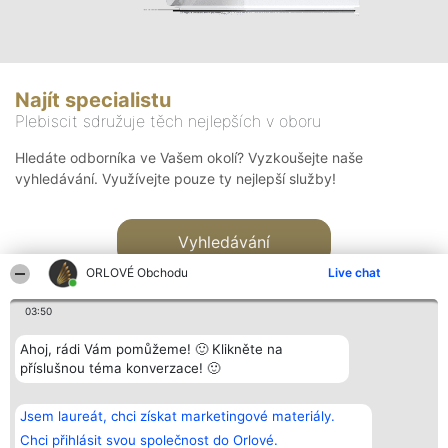
Najít specialistu
Plebiscit sdružuje těch nejlepších v oboru
Hledáte odborníka ve Vašem okolí? Vyzkoušejte naše
vyhledávání. Využívejte pouze ty nejlepší služby!
Vyhledávání
ORLOVÉ Obchodu
Live chat
03:50
Ahoj, rádi Vám pomůžeme! 🙂 Klikněte na
příslušnou téma konverzace! 🙂
Organizátor hlasování
Plebiscyt
Kontakt
Bright Side Solutions sp. z o.
Vítězové
Kontakt
Jsem laureát, chci získat marketingové materiály.
o. sp. k.
Seznam všech
ul. Ruska 22
laureátů
Chci přihlásit svou společnost do Orlové.