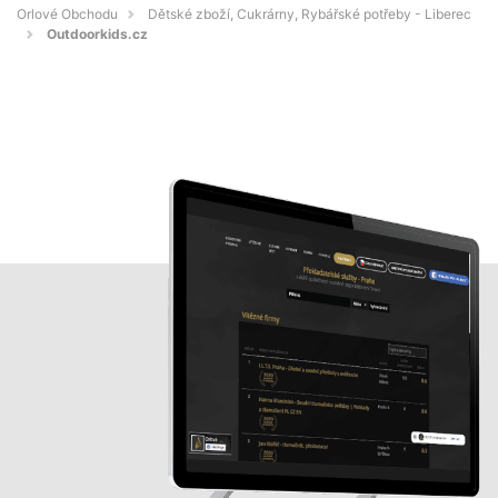
Orlové Obchodu
Dětské zboží, Cukrárny, Rybářské potřeby - Liberec
Outdoorkids.cz