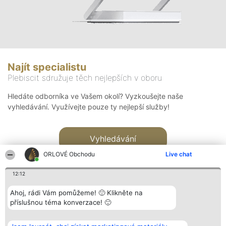
Najít specialistu
Plebiscit sdružuje těch nejlepších v oboru
Hledáte odborníka ve Vašem okolí? Vyzkoušejte naše
vyhledávání. Využívejte pouze ty nejlepší služby!
Vyhledávání
ORLOVÉ Obchodu
Live chat
12:12
Ahoj, rádi Vám pomůžeme! 🙂 Klikněte na
příslušnou téma konverzace! 🙂
Organizátor hlasování
Plebiscyt
Kontakt
Bright Side Solutions sp. z o.
Vítězové
Kontakt