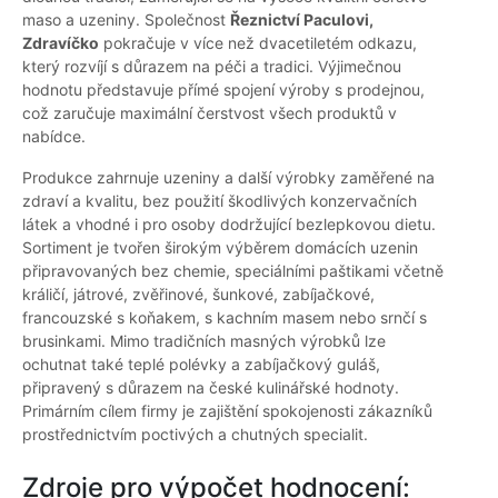
maso a uzeniny. Společnost
Řeznictví Paculovi,
Zdravíčko
pokračuje v více než dvacetiletém odkazu,
který rozvíjí s důrazem na péči a tradici. Výjimečnou
hodnotu představuje přímé spojení výroby s prodejnou,
což zaručuje maximální čerstvost všech produktů v
nabídce.
Produkce zahrnuje uzeniny a další výrobky zaměřené na
zdraví a kvalitu, bez použití škodlivých konzervačních
látek a vhodné i pro osoby dodržující bezlepkovou dietu.
Sortiment je tvořen širokým výběrem domácích uzenin
připravovaných bez chemie, speciálními paštikami včetně
králičí, játrové, zvěřinové, šunkové, zabíjačkové,
francouzské s koňakem, s kachním masem nebo srnčí s
brusinkami. Mimo tradičních masných výrobků lze
ochutnat také teplé polévky a zabíjačkový guláš,
připravený s důrazem na české kulinářské hodnoty.
Primárním cílem firmy je zajištění spokojenosti zákazníků
prostřednictvím poctivých a chutných specialit.
Zdroje pro výpočet hodnocení: