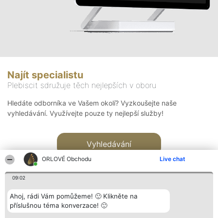
Najít specialistu
Plebiscit sdružuje těch nejlepších v oboru
Hledáte odborníka ve Vašem okolí? Vyzkoušejte naše
vyhledávání. Využívejte pouze ty nejlepší služby!
Vyhledávání
ORLOVÉ Obchodu
Live chat
09:02
Ahoj, rádi Vám pomůžeme! 🙂 Klikněte na
příslušnou téma konverzace! 🙂
Organizátor hlasování
Plebiscyt
Kontakt