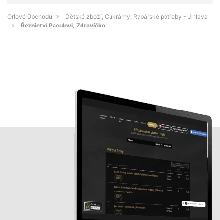
Orlové Obchodu
Dětské zboží, Cukrárny, Rybářské potřeby - Jihlava
Řeznictví Paculovi, Zdravíčko