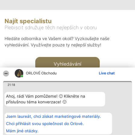
Najít specialistu
Plebiscit sdružuje těch nejlepších v oboru
Hledáte odborníka ve Vašem okolí? Vyzkoušejte naše
vyhledávání. Využívejte pouze ty nejlepší služby!
Vyhledávání
ORLOVÉ Obchodu
Live chat
21:18
Ahoj, rádi Vám pomůžeme! 🙂 Klikněte na
příslušnou téma konverzace! 🙂
Organizátor hlasování
Plebiscyt
Kontakt
Bright Side Solutions sp. z o.
Vítězové
Kontakt
Jsem laureát, chci získat marketingové materiály.
o. sp. k.
Seznam všech
ul. Ruska 22
laureátů
Chci přihlásit svou společnost do Orlové.
Wrocław 50-079
Zásady
Mám jiné otázky.
KRS 0000749100 | Regon
Pravidla