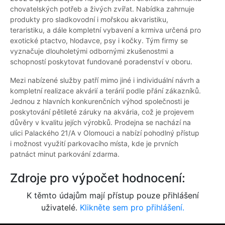
chovatelských potřeb a živých zvířat. Nabídka zahrnuje
produkty pro sladkovodní i mořskou akvaristiku,
teraristiku, a dále kompletní vybavení a krmiva určená pro
exotické ptactvo, hlodavce, psy i kočky. Tým firmy se
vyznačuje dlouholetými odbornými zkušenostmi a
schopností poskytovat fundované poradenství v oboru.
Mezi nabízené služby patří mimo jiné i individuální návrh a
kompletní realizace akvárií a terárií podle přání zákazníků.
Jednou z hlavních konkurenčních výhod společnosti je
poskytování pětileté záruky na akvária, což je projevem
důvěry v kvalitu jejích výrobků. Prodejna se nachází na
ulici Palackého 21/A v Olomouci a nabízí pohodlný přístup
i možnost využití parkovacího místa, kde je prvních
patnáct minut parkování zdarma.
Zdroje pro výpočet hodnocení:
K těmto údajům mají přístup pouze přihlášení
uživatelé.
Klikněte sem pro přihlášení.