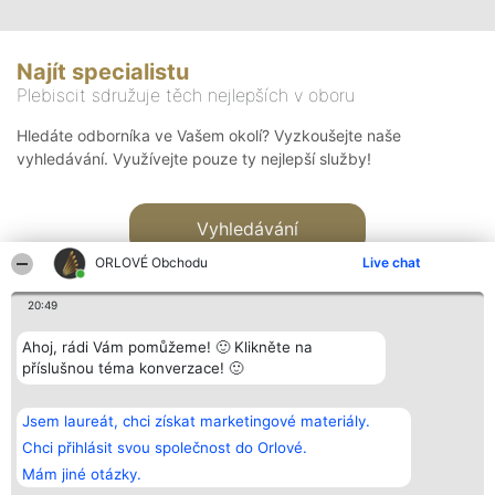
Najít specialistu
Plebiscit sdružuje těch nejlepších v oboru
Hledáte odborníka ve Vašem okolí? Vyzkoušejte naše
vyhledávání. Využívejte pouze ty nejlepší služby!
Vyhledávání
ORLOVÉ Obchodu
Live chat
20:49
Ahoj, rádi Vám pomůžeme! 🙂 Klikněte na
příslušnou téma konverzace! 🙂
Organizátor hlasování
Plebiscyt
Kontakt
Bright Side Solutions sp. z o.
Vítězové
Kontakt
Jsem laureát, chci získat marketingové materiály.
o. sp. k.
Seznam všech
ul. Ruska 22
laureátů
Chci přihlásit svou společnost do Orlové.
Wrocław 50-079
Zásady
Mám jiné otázky.
KRS 0000749100 | Regon
Pravidla
381313360 | NIP 8943132676
Zásady