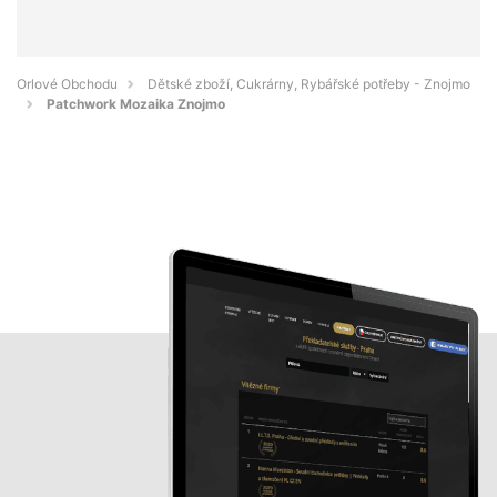
Orlové Obchodu
Dětské zboží, Cukrárny, Rybářské potřeby - Znojmo
Patchwork Mozaika Znojmo