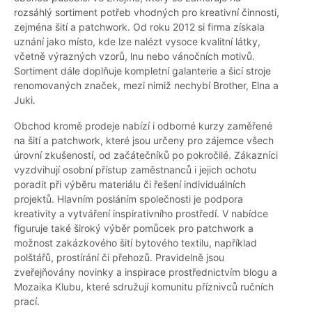
rozsáhlý sortiment potřeb vhodných pro kreativní činnosti,
zejména šití a patchwork. Od roku 2012 si firma získala
uznání jako místo, kde lze nalézt vysoce kvalitní látky,
včetně výrazných vzorů, lnu nebo vánočních motivů.
Sortiment dále doplňuje kompletní galanterie a šicí stroje
renomovaných značek, mezi nimiž nechybí Brother, Elna a
Juki.
Obchod kromě prodeje nabízí i odborné kurzy zaměřené
na šití a patchwork, které jsou určeny pro zájemce všech
úrovní zkušeností, od začátečníků po pokročilé. Zákazníci
vyzdvihují osobní přístup zaměstnanců i jejich ochotu
poradit při výběru materiálu či řešení individuálních
projektů. Hlavním posláním společnosti je podpora
kreativity a vytváření inspirativního prostředí. V nabídce
figuruje také široký výběr pomůcek pro patchwork a
možnost zakázkového šití bytového textilu, například
polštářů, prostírání či přehozů. Pravidelně jsou
zveřejňovány novinky a inspirace prostřednictvím blogu a
Mozaika Klubu, které sdružují komunitu příznivců ručních
prací.