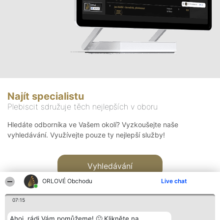
Najít specialistu
Plebiscit sdružuje těch nejlepších v oboru
Hledáte odborníka ve Vašem okolí? Vyzkoušejte naše
vyhledávání. Využívejte pouze ty nejlepší služby!
Vyhledávání
ORLOVÉ Obchodu
Live chat
07:15
Ahoj, rádi Vám pomůžeme! 🙂 Klikněte na