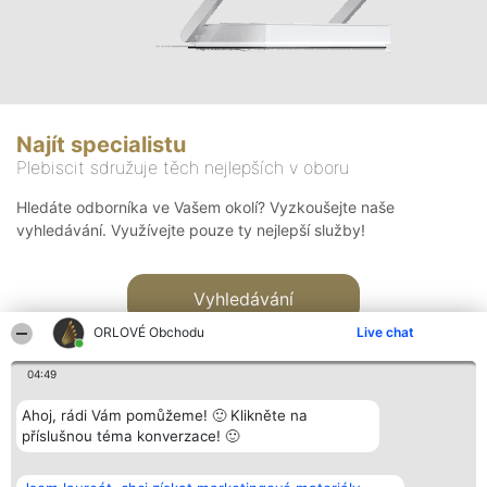
Najít specialistu
Plebiscit sdružuje těch nejlepších v oboru
Hledáte odborníka ve Vašem okolí? Vyzkoušejte naše
vyhledávání. Využívejte pouze ty nejlepší služby!
Vyhledávání
ORLOVÉ Obchodu
Live chat
04:49
Ahoj, rádi Vám pomůžeme! 🙂 Klikněte na
příslušnou téma konverzace! 🙂
Organizátor hlasování
Plebiscyt
Kontakt
Bright Side Solutions sp. z o.
Vítězové
Kontakt