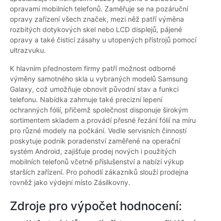
opravami mobilních telefonů. Zaměřuje se na pozáruční
opravy zařízení všech značek, mezi něž patří výměna
rozbitých dotykových skel nebo LCD displejů, pájené
opravy a také čisticí zásahy u utopených přístrojů pomocí
ultrazvuku.
K hlavním přednostem firmy patří možnost odborné
výměny samotného skla u vybraných modelů Samsung
Galaxy, což umožňuje obnovit původní stav a funkci
telefonu. Nabídka zahrnuje také precizní lepení
ochranných fólií, přičemž společnost disponuje širokým
sortimentem skladem a provádí přesné řezání fólií na míru
pro různé modely na počkání. Vedle servisních činností
poskytuje podnik poradenství zaměřené na operační
systém Android, zajišťuje prodej nových i použitých
mobilních telefonů včetně příslušenství a nabízí výkup
starších zařízení. Pro pohodlí zákazníků slouží prodejna
rovněž jako výdejní místo Zásilkovny.
Zdroje pro výpočet hodnocení: