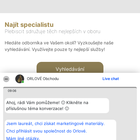
Najít specialistu
Plebiscit sdružuje těch nejlepších v oboru
Hledáte odborníka ve Vašem okolí? Vyzkoušejte naše
vyhledávání. Využívejte pouze ty nejlepší služby!
Vyhledávání
ORLOVÉ Obchodu
Live chat
09:06
Ahoj, rádi Vám pomůžeme! 🙂 Klikněte na
příslušnou téma konverzace! 🙂
Organizátor hlasování
Plebiscyt
Kontakt
Bright Side Solutions sp. z o.
Vítězové
Kontakt
Jsem laureát, chci získat marketingové materiály.
o. sp. k.
Seznam všech
ul. Ruska 22
laureátů
Chci přihlásit svou společnost do Orlové.
Wrocław 50-079
Zásady
Mám jiné otázky.
KRS 0000749100 | Regon
Pravidla