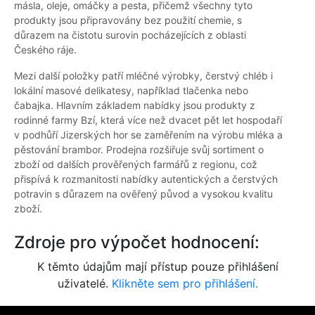
másla, oleje, omáčky a pesta, přičemž všechny tyto
produkty jsou připravovány bez použití chemie, s
důrazem na čistotu surovin pocházejících z oblasti
Českého ráje.
Mezi další položky patří mléčné výrobky, čerstvý chléb i
lokální masové delikatesy, například tlačenka nebo
čabajka. Hlavním základem nabídky jsou produkty z
rodinné farmy Bzí, která více než dvacet pět let hospodaří
v podhůří Jizerských hor se zaměřením na výrobu mléka a
pěstování brambor. Prodejna rozšiřuje svůj sortiment o
zboží od dalších prověřených farmářů z regionu, což
přispívá k rozmanitosti nabídky autentických a čerstvých
potravin s důrazem na ověřený původ a vysokou kvalitu
zboží.
Zdroje pro výpočet hodnocení:
K těmto údajům mají přístup pouze přihlášení
uživatelé.
Klikněte sem pro přihlášení.