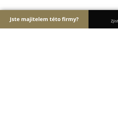
Jste majitelem této firmy?
Zjis
Orlové Obchodu
Dětské zboží, Cukrárny, Rybářs
Ezbrane
10
(135)
Děčín, Líska 124
Zobrazit telefonní číslo