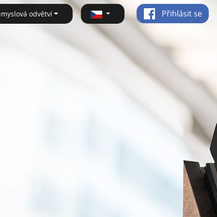
Přihlásit se
ůmyslová odvětví