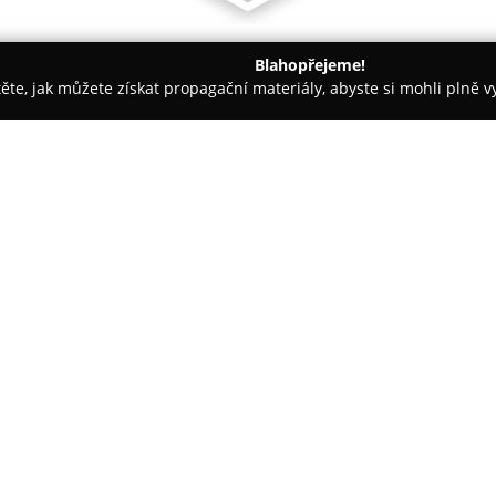
Blahopřejeme!
těte, jak můžete získat propagační materiály, abyste si mohli plně 
ké potřeby - Děčín
Ezbrane
O společnosti:
Společnost
Ezbrane
se zaměřuje
přičemž její pobočka sídlí v Če
zahrnuje mimo jiné i sběratels
druhé světové války. Každý pro
autorizovaného puškaře, což zaj
Díky držbě zbrojní licence skup
včetně výroby, vývoje, ničení, 
a přepravy zbraní i střeliva.