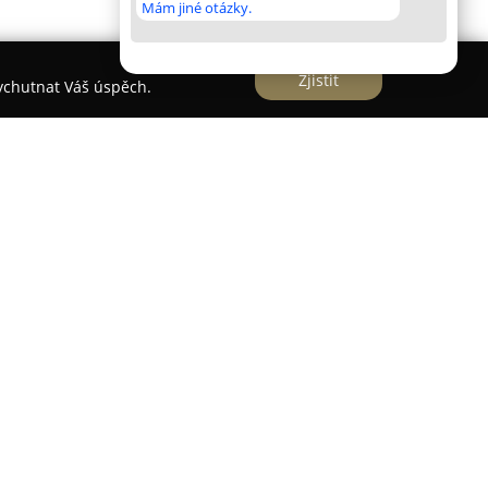
Mám jiné otázky.
Zjistit
vychutnat Váš úspěch.
 na prodej zbraní a střeliva vysoké kvality,
ské Kamenici, Líska 124. Nabízený sortiment
ké a investiční zbraně, zejména z období první a
dávaný kus projde detailní kontrolou
išťuje vysoký standard kvality a spolehlivosti.
in A až E poskytuje firma širokou škálu služeb,
půjčování, úschovy, oprav, úprav, nákupu, prodeje