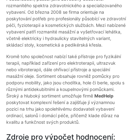
rozmanitého spektra zdravotnického a specializovaného
vybavení. Od března 2008 se firma orientuje na
poskytování potřeb pro profesionály působící ve zdravotní
péči, fyzioterapii a kosmetických službách. Mezi nabízené
vybavení patří rozmanité masážní a vyšetřovací lehátka,
včetně elektricky i hydraulicky stavitelných variant,
skládací stoly, kosmetická a pedikérská křesla.
Kromě toho společnost nabízí také přístroje pro fyzikální
terapii, například zařízení pro elektroterapii, ultrazvuk
nebo vibroterapii, dále ohřívací přístroje a speciální
masážní oleje. Sortiment obsahuje rovněž pomůcky pro
podporu mobility, jako jsou chodítka, hole či berle, spolu s
různými antidekubitními a koupelnovými pomůckami.
Široký a hluboký sortiment umožňuje firmě
MedHelp
poskytovat komplexní řešení a zajišťuje jí významnou
pozici na trhu jako spolehlivému dodavateli vybavení
ordinací, salonů i domácí péče, přičemž klade důraz na
kvalitu a funkčnost svých produktů.
Zdroje pro výpočet hodnocení: