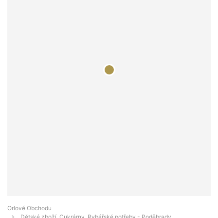
Orlové Obchodu
Dětské zboží, Cukrárny, Rybářské potřeby - Poděbrady