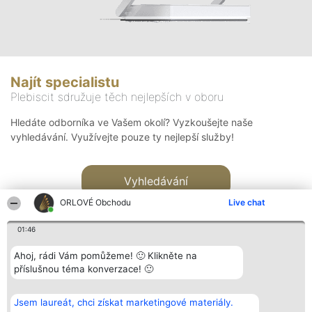
Najít specialistu
Plebiscit sdružuje těch nejlepších v oboru
Hledáte odborníka ve Vašem okolí? Vyzkoušejte naše
vyhledávání. Využívejte pouze ty nejlepší služby!
Vyhledávání
ORLOVÉ Obchodu
Live chat
01:46
Ahoj, rádi Vám pomůžeme! 🙂 Klikněte na
příslušnou téma konverzace! 🙂
Organizátor hlasování
Plebiscyt
Kontakt
Bright Side Solutions sp. z o.
Vítězové
Kontakt
Jsem laureát, chci získat marketingové materiály.
o. sp. k.
Seznam všech