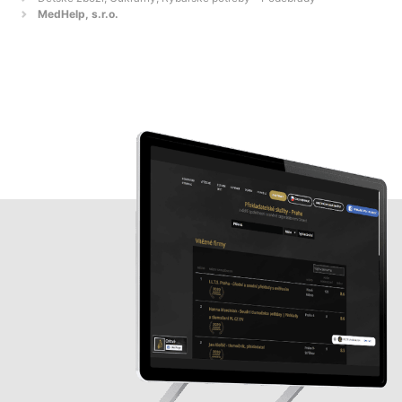
MedHelp, s.r.o.