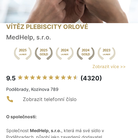
VÍTĚZ PLEBISCITY ORLOVÉ
MedHelp, s.r.o.
Zobrazit více >>
9.5
(4320)
Poděbrady, Kozinova 789
Zobrazit telefonní číslo
O společnosti:
Společnost
MedHelp, s.r.o.
, která má své sídlo v
Poděbradech, působí jako zavedený dodavatel