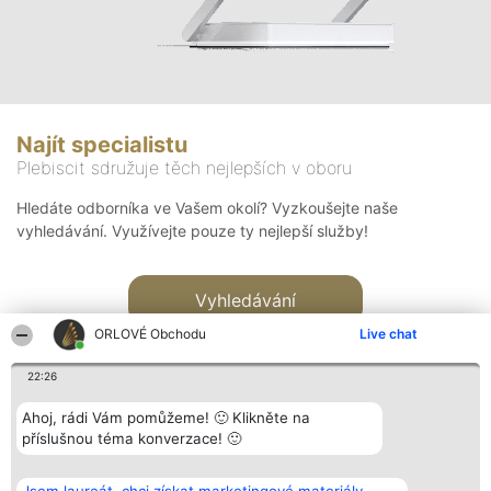
Najít specialistu
Plebiscit sdružuje těch nejlepších v oboru
Hledáte odborníka ve Vašem okolí? Vyzkoušejte naše
vyhledávání. Využívejte pouze ty nejlepší služby!
Vyhledávání
ORLOVÉ Obchodu
Live chat
22:26
Ahoj, rádi Vám pomůžeme! 🙂 Klikněte na
příslušnou téma konverzace! 🙂
Organizátor hlasování
Plebiscyt
Kontakt
Bright Side Solutions sp. z o.
Vítězové
Kontakt