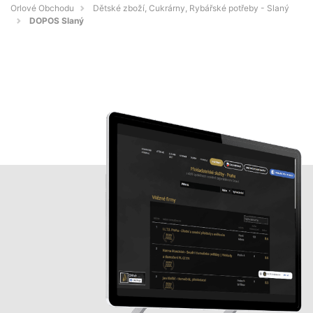
Orlové Obchodu
Dětské zboží, Cukrárny, Rybářské potřeby - Slaný
DOPOS Slaný