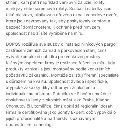
stínění, kam patří například venkovní žaluzie, rolety,
markýzy nebo screenové rolety. Součástí nabídky jsou
také plastová, hliníková a dřevěná okna i vchodové dveře,
které jsou navrhovány tak, aby poskytovaly komfort a
bezpečí domácnostem. K ochraně před hmyzem
společnost nabízí sítě vyráběné na míru.
DOPOS rozšiřuje své služby o instalaci hliníkových pergol,
zastřešení zimních zahrad a parkovacích stání, čímž
vytváří komplexní nabídku pro venkovní prostory.
Klíčovým aspektem firmy je realizace řešení na míru, kdy
produkty vznikají a jsou montovány podle konkrétních
požadavků zákazníků. Montáže zajišťují firemní specialisté
s důrazem na kvalitu. Společnost zvládá i specifické,
atypické zakázky díky odborným znalostem a
individuálnímu přístupu. Pobočka ve Slaném umožňuje
obsluhovat klienty z okolních měst jako Praha, Kladno,
Chomutov či Litoměřice, čímž dokládá regionální dosah.
Firma je certifikována jako Somfy Expert, což vypovídá o
jejich profesionalitě a partnerství s uznávaným
dodavatelem technologií.