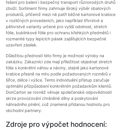
řešení pro balení i bezpečný transport různorodých druhů
zboží. Sortiment firmy zahrnuje široký výběr obalových
produktů, přičemž mezi ně patří běžné kartonové krabice
v rozličných provedeních, jako například třívrstvé a
pětivrstvé varianty určené pro vyšší odolnost, stretch
fólie, bublinkové fólie pro ochranu křehkých předmětů i
rozmanité typy lepicích pásek zajišťujících bezpečné
uzavření zásilek.
Důležitou předností této firmy je možnost výroby na
zakázku. Zákazníci zde mají příležitost objednat stretch
fólie s konkrétní váhou a náviny, stejně jako kartonové
krabice přesně na míru podle požadovaných rozměrů v
šířce, délce i výšce. Tento individuální přístup zaručuje
optimální přizpůsobení konkrétním požadavkům klientů.
DonCarton se rovněž věnuje společenské odpovědnosti
skrze provozování chráněné dílny a poskytování
náhradního plnění, což znamená přidanou hodnotu pro
obchodní partnery.
Zdroje pro výpočet hodnocení: