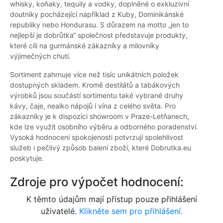
whisky, koňaky, tequily a vodky, doplněné o exkluzivní
doutníky pocházející například z Kuby, Dominikánské
republiky nebo Hondurasu. S důrazem na motto „jen to
nejlepší je dobrůtka“ společnost představuje produkty,
které cílí na gurmánské zákazníky a milovníky
výjimečných chutí.
Sortiment zahrnuje více než tisíc unikátních položek
dostupných skladem. Kromě destilátů a tabákových
výrobků jsou součástí sortimentu také vybrané druhy
kávy, čaje, nealko nápojů i vína z celého světa. Pro
zákazníky je k dispozici showroom v Praze-Letňanech,
kde lze využít osobního výběru a odborného poradenství.
Vysoká hodnocení spokojenosti potvrzují spolehlivost
služeb i pečlivý způsob balení zboží, které Dobrutka.eu
poskytuje.
Zdroje pro výpočet hodnocení:
K těmto údajům mají přístup pouze přihlášení
uživatelé.
Klikněte sem pro přihlášení.