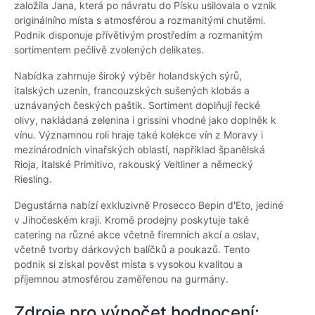
založila Jana, která po návratu do Písku usilovala o vznik
originálního místa s atmosférou a rozmanitými chutěmi.
Podnik disponuje přívětivým prostředím a rozmanitým
sortimentem pečlivě zvolených delikates.
Nabídka zahrnuje široký výběr holandských sýrů,
italských uzenin, francouzských sušených klobás a
uznávaných českých paštik. Sortiment doplňují řecké
olivy, nakládaná zelenina i grissini vhodné jako doplněk k
vínu. Významnou roli hraje také kolekce vín z Moravy i
mezinárodních vinařských oblastí, například španělská
Rioja, italské Primitivo, rakouský Veltliner a německý
Riesling.
Degustárna nabízí exkluzivně Prosecco Bepin d'Eto, jediné
v Jihočeském kraji. Kromě prodejny poskytuje také
catering na různé akce včetně firemních akcí a oslav,
včetně tvorby dárkových balíčků a poukazů. Tento
podnik si získal pověst místa s vysokou kvalitou a
příjemnou atmosférou zaměřenou na gurmány.
Zdroje pro výpočet hodnocení: