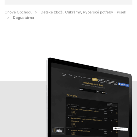
Orlové Obchodu
Dětské zboží, Cukrárny, Rybářské potřeby - Písek
Degustárna