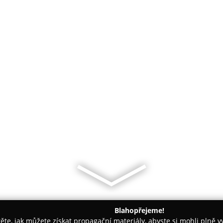
Blahopřejeme!
těte, jak můžete získat propagační materiály, abyste si mohli plně 