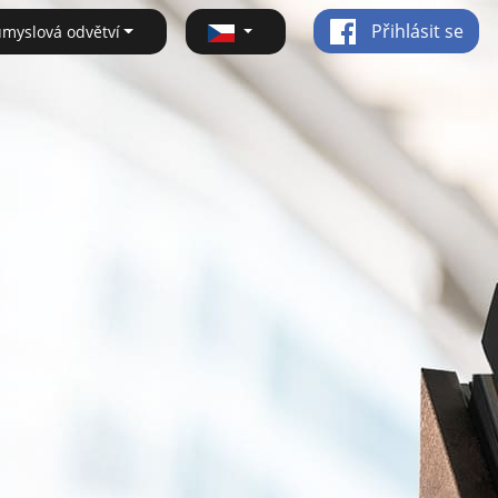
Přihlásit se
ůmyslová odvětví