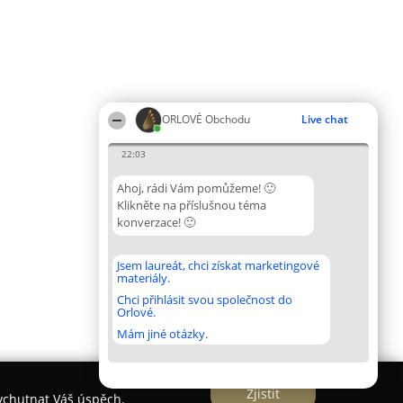
ORLOVÉ Obchodu
Live chat
22:03
Ahoj, rádi Vám pomůžeme! 🙂
Klikněte na příslušnou téma
konverzace! 🙂
Jsem laureát, chci získat marketingové
materiály.
Chci přihlásit svou společnost do
Orlové.
Mám jiné otázky.
Zjistit
vychutnat Váš úspěch.