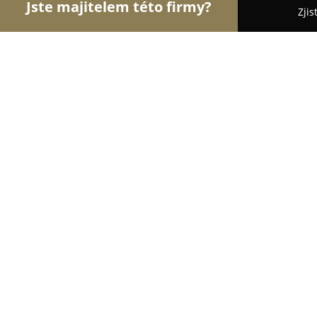
Jste majitelem této firmy?
Zjis
Orlové Obchodu
Dětské zboží, Cukrárny, Rybářs
CYKLO ATOM
9.1
(252)
Plzeň, Sokolovská 74c
Zobrazit telefonní číslo