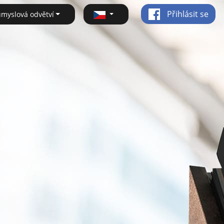
Přihlásit se
ůmyslová odvětví