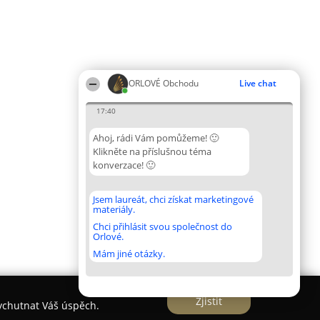
ORLOVÉ Obchodu
Live chat
17:40
Ahoj, rádi Vám pomůžeme! 🙂
Klikněte na příslušnou téma
konverzace! 🙂
Jsem laureát, chci získat marketingové
materiály.
Chci přihlásit svou společnost do
Orlové.
Mám jiné otázky.
Zjistit
vychutnat Váš úspěch.