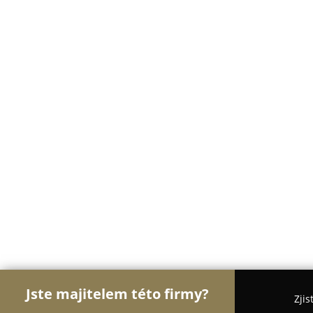
Jste majitelem této firmy?
Zjis