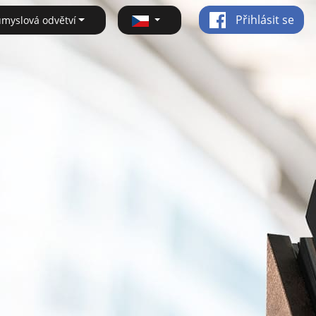
Přihlásit se
ůmyslová odvětví