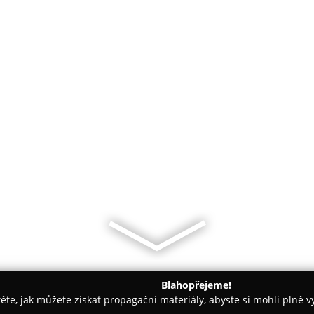
Blahopřejeme!
těte, jak můžete získat propagační materiály, abyste si mohli plně 