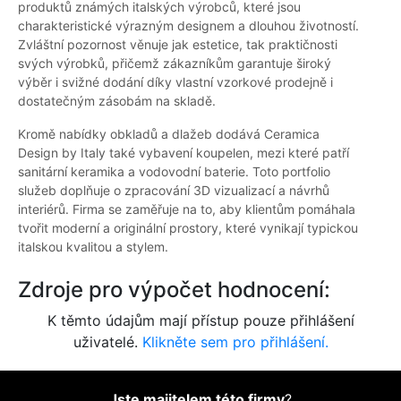
produktů známých italských výrobců, které jsou
charakteristické výrazným designem a dlouhou životností.
Zvláštní pozornost věnuje jak estetice, tak praktičnosti
svých výrobků, přičemž zákazníkům garantuje široký
výběr i svižné dodání díky vlastní vzorkové prodejně i
dostatečným zásobám na skladě.
Kromě nabídky obkladů a dlažeb dodává Ceramica
Design by Italy také vybavení koupelen, mezi které patří
sanitární keramika a vodovodní baterie. Toto portfolio
služeb doplňuje o zpracování 3D vizualizací a návrhů
interiérů. Firma se zaměřuje na to, aby klientům pomáhala
tvořit moderní a originální prostory, které vynikají typickou
italskou kvalitou a stylem.
Zdroje pro výpočet hodnocení:
K těmto údajům mají přístup pouze přihlášení
uživatelé.
Klikněte sem pro přihlášení.
Jste majitelem této firmy
?