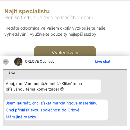
Najít specialistu
Plebiscit sdružuje těch nejlepších v oboru
Hledáte odborníka ve Vašem okolí? Vyzkoušejte naše
vyhledávání. Využívejte pouze ty nejlepší služby!
Vyhledávání
ORLOVÉ Obchodu
Live chat
16:02
Ahoj, rádi Vám pomůžeme! 🙂 Klikněte na
příslušnou téma konverzace! 🙂
Organizátor hlasování
Plebiscyt
Kontakt
Bright Side Solutions sp. z o.
Vítězové
Kontakt
Jsem laureát, chci získat marketingové materiály.
o. sp. k.
Seznam všech
ul. Ruska 22
laureátů
Chci přihlásit svou společnost do Orlové.
Wrocław 50-079
Zásady
Mám jiné otázky.
KRS 0000749100 | Regon
Pravidla
381313360 | NIP 8943132676
Zásady
ochrany
osobních údajů