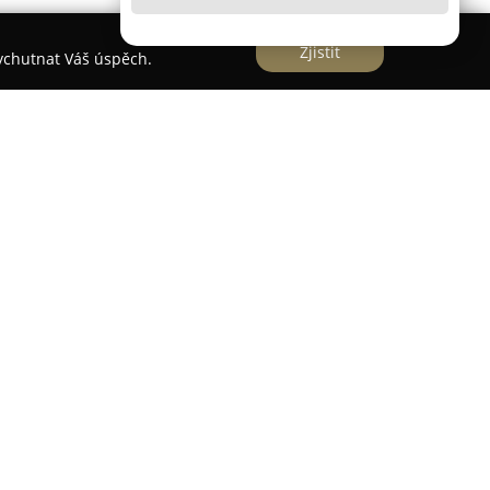
Zjistit
vychutnat Váš úspěch.
v Plzni se nachází obchod
Bulgara
, který se
ch bulharských specialit v České republice.
etu tradičních bulharských potravin včetně
léčných výrobků a uzenin, což výrazně obohacuje
ocházející z Balkánu.
najdou rovněž rozmanité nápoje, mezi nimiž
ické produkty, a také pestrý výběr snacků.
robky a různé dezerty. Pro zájemce o tiskoviny
isy a noviny.