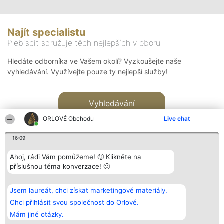
Najít specialistu
Plebiscit sdružuje těch nejlepších v oboru
Hledáte odborníka ve Vašem okolí? Vyzkoušejte naše
vyhledávání. Využívejte pouze ty nejlepší služby!
Vyhledávání
ORLOVÉ Obchodu
Live chat
16:09
Ahoj, rádi Vám pomůžeme! 🙂 Klikněte na
příslušnou téma konverzace! 🙂
Organizátor hlasování
Plebiscyt
Kontakt
Bright Side Solutions sp. z o.
Vítězové
Kontakt
Jsem laureát, chci získat marketingové materiály.
o. sp. k.
Seznam všech
ul. Ruska 22
laureátů
Chci přihlásit svou společnost do Orlové.
Wrocław 50-079
Zásady
Mám jiné otázky.
KRS 0000749100 | Regon
Pravidla
381313360 | NIP 8943132676
Zásady