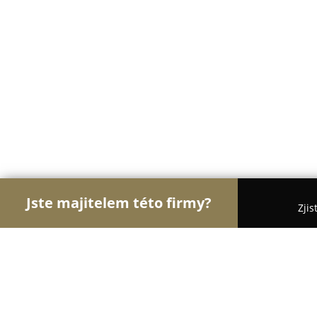
Jste majitelem této firmy?
Zjis
Orlové Obchodu
Dětské zboží, Cukrárny, Rybářs