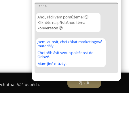
13:16
Ahoj, rádi Vám pomůžeme! 🙂
Klikněte na příslušnou téma
konverzace! 🙂
Jsem laureát, chci získat marketingové
materiály.
Chci přihlásit svou společnost do
Orlové.
Mám jiné otázky.
Zjistit
vychutnat Váš úspěch.