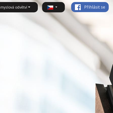
Přihlásit se
ůmyslová odvětví