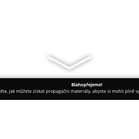
Blahopřejeme!
těte, jak můžete získat propagační materiály, abyste si mohli plně 
ké potřeby - Praha
Belabel