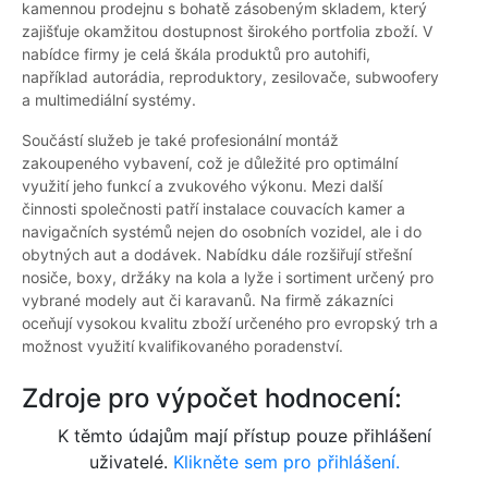
kamennou prodejnu s bohatě zásobeným skladem, který
zajišťuje okamžitou dostupnost širokého portfolia zboží. V
nabídce firmy je celá škála produktů pro autohifi,
například autorádia, reproduktory, zesilovače, subwoofery
a multimediální systémy.
Součástí služeb je také profesionální montáž
zakoupeného vybavení, což je důležité pro optimální
využití jeho funkcí a zvukového výkonu. Mezi další
činnosti společnosti patří instalace couvacích kamer a
navigačních systémů nejen do osobních vozidel, ale i do
obytných aut a dodávek. Nabídku dále rozšiřují střešní
nosiče, boxy, držáky na kola a lyže i sortiment určený pro
vybrané modely aut či karavanů. Na firmě zákazníci
oceňují vysokou kvalitu zboží určeného pro evropský trh a
možnost využití kvalifikovaného poradenství.
Zdroje pro výpočet hodnocení:
K těmto údajům mají přístup pouze přihlášení
uživatelé.
Klikněte sem pro přihlášení.