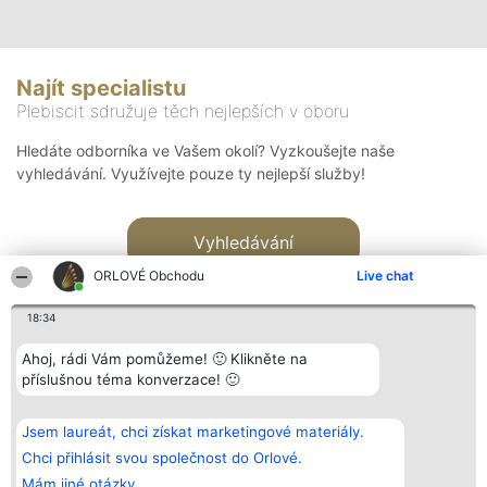
Najít specialistu
Plebiscit sdružuje těch nejlepších v oboru
Hledáte odborníka ve Vašem okolí? Vyzkoušejte naše
vyhledávání. Využívejte pouze ty nejlepší služby!
Vyhledávání
ORLOVÉ Obchodu
Live chat
18:34
Ahoj, rádi Vám pomůžeme! 🙂 Klikněte na
příslušnou téma konverzace! 🙂
Organizátor hlasování
Plebiscyt
Kontakt
Bright Side Solutions sp. z o.
Vítězové
Kontakt
Jsem laureát, chci získat marketingové materiály.
o. sp. k.
Seznam všech
ul. Ruska 22
laureátů
Chci přihlásit svou společnost do Orlové.
Wrocław 50-079
Zásady
Mám jiné otázky.
KRS 0000749100 | Regon
Pravidla