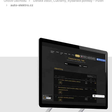
Orlové Obchodu
Dětské zboží, Cukrárny, Rybářské potřeby - Plzeň
auto-elektro.cz