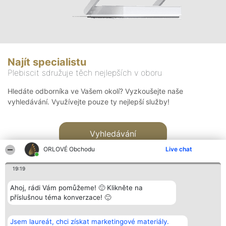
Najít specialistu
Plebiscit sdružuje těch nejlepších v oboru
Hledáte odborníka ve Vašem okolí? Vyzkoušejte naše
vyhledávání. Využívejte pouze ty nejlepší služby!
Vyhledávání
ORLOVÉ Obchodu
Live chat
19:19
Ahoj, rádi Vám pomůžeme! 🙂 Klikněte na
příslušnou téma konverzace! 🙂
Organizátor hlasování
Plebiscyt
Kontakt
Bright Side Solutions sp. z o.
Vítězové
Kontakt
Jsem laureát, chci získat marketingové materiály.
o. sp. k.
Seznam všech