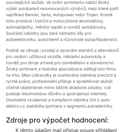
souvisejících služeb. Ve svém sortimentu nabízí široký
výběr autobaterií renomovaných výrobců, mezi které patří
například Banner, Varta, Autopower nebo Trojan. Kromě
toho prodává i trakční a motocyklové akumulátory,
autonabíječky, měniče napětí a rovněž autožárovky.
Součástí nabídky jsou také náhradní díly pro
autoelektroniku, autochemii a různorodé autopříslušenství.
Podnik se věnuje i prodeji a opravám startérů a alternátorů
pro osobní i užitková vozidla, nákladní automobily a
rovněž pro stroje určené pro zemědělství a stavebnictví.
Široký sortiment a hluboká specializace odlišují tuto firmu
na trhu. Mezi zákazníky je oceňována zejména precizní a
rychlá práce, profesionální přístup a spolehlivost služeb
včetně objednávek mimo běžné skladové zásoby, což
posiluje dlouhodobou důvěru a spokojenost klientely.
Dlouholetá zkušenost a komplexní nabídka činí z auto-
elektro.cz stabilního partnera v segmentu autoelektriky.
Zdroje pro výpočet hodnocení:
K těmto údajům mají přístup pouze přihlášení