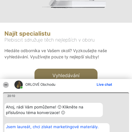
Najít specialistu
Plebiscit sdružuje těch nejlepších v oboru
Hledáte odborníka ve Vašem okolí? Vyzkoušejte naše
vyhledávání. Využívejte pouze ty nejlepší služby!
Vyhledávání
ORLOVÉ Obchodu
Live chat
20:10
Ahoj, rádi Vám pomůžeme! 🙂 Klikněte na
příslušnou téma konverzace! 🙂
Organizátor hlasování
Plebiscyt
Kontakt
Bright Side Solutions sp. z o.
Vítězové
Kontakt
Jsem laureát, chci získat marketingové materiály.
o. sp. k.
Seznam všech
ul. Ruska 22
laureátů