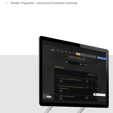
Atelier Paganini - smyčcové hudební nástroje