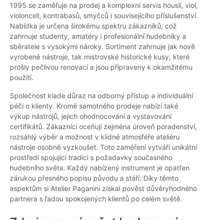
1995 se zaměřuje na prodej a komplexní servis houslí, viol,
violoncell, kontrabasů, smyčců i souvisejícího příslušenství.
Nabídka je určena širokému spektru zákazníků, což
zahrnuje studenty, amatéry i profesionální hudebníky a
sběratele s vysokými nároky. Sortiment zahrnuje jak nově
vyrobené nástroje, tak mistrovské historické kusy, které
prošly pečlivou renovací a jsou připraveny k okamžitému
použití.
Společnost klade důraz na odborný přístup a individuální
péči o klienty. Kromě samotného prodeje nabízí také
výkup nástrojů, jejich ohodnocování a vystavování
certifikátů. Zákazníci oceňují zejména úroveň poradenství,
rozsáhlý výběr a možnost v klidné atmosféře ateliéru
nástroje osobně vyzkoušet. Toto zaměření vytváří unikátní
prostředí spojující tradici s požadavky současného
hudebního světa. Každý nabízený instrument je opatřen
zárukou přesného popisu původu a stáří. Díky těmto
aspektům si Atelier Paganini získal pověst důvěryhodného
partnera s řadou spokojených klientů po celém světě.