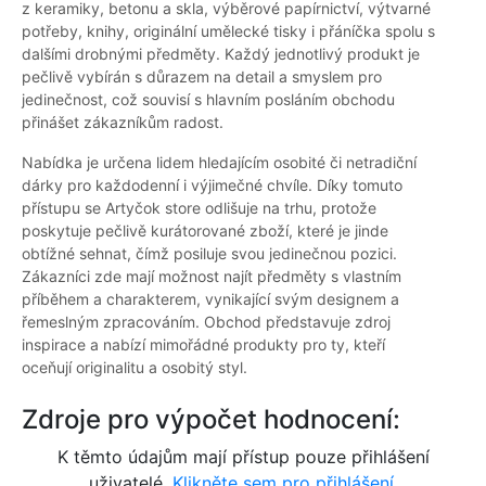
z keramiky, betonu a skla, výběrové papírnictví, výtvarné
potřeby, knihy, originální umělecké tisky i přáníčka spolu s
dalšími drobnými předměty. Každý jednotlivý produkt je
pečlivě vybírán s důrazem na detail a smyslem pro
jedinečnost, což souvisí s hlavním posláním obchodu
přinášet zákazníkům radost.
Nabídka je určena lidem hledajícím osobité či netradiční
dárky pro každodenní i výjimečné chvíle. Díky tomuto
přístupu se Artyčok store odlišuje na trhu, protože
poskytuje pečlivě kurátorované zboží, které je jinde
obtížné sehnat, čímž posiluje svou jedinečnou pozici.
Zákazníci zde mají možnost najít předměty s vlastním
příběhem a charakterem, vynikající svým designem a
řemeslným zpracováním. Obchod představuje zdroj
inspirace a nabízí mimořádné produkty pro ty, kteří
oceňují originalitu a osobitý styl.
Zdroje pro výpočet hodnocení:
K těmto údajům mají přístup pouze přihlášení
uživatelé.
Klikněte sem pro přihlášení.