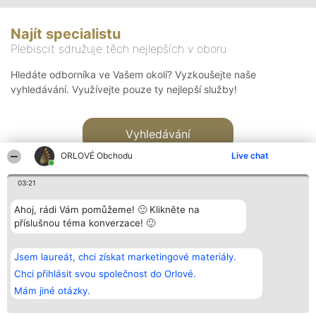
Najít specialistu
Plebiscit sdružuje těch nejlepších v oboru
Hledáte odborníka ve Vašem okolí? Vyzkoušejte naše
vyhledávání. Využívejte pouze ty nejlepší služby!
Vyhledávání
ORLOVÉ Obchodu
Live chat
03:21
Ahoj, rádi Vám pomůžeme! 🙂 Klikněte na
příslušnou téma konverzace! 🙂
Organizátor hlasování
Plebiscyt
Kontakt
Bright Side Solutions sp. z o.
Vítězové
Kontakt
Jsem laureát, chci získat marketingové materiály.
o. sp. k.
Seznam všech
ul. Ruska 22
laureátů
Chci přihlásit svou společnost do Orlové.
Wrocław 50-079
Zásady
Mám jiné otázky.
KRS 0000749100 | Regon
Pravidla
381313360 | NIP 8943132676
Zásady
ochrany