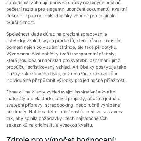
společnosti zahrnuje barevné obálky rozličných odstínů,
pečetní razidla pro elegantní ukončení dokumentů, kvalitní
dekorační papíry i další doplňky vhodné pro originální
tvůrčí činnost.
Společnost klade důraz na precizní zpracování a
estetický vzhled svých produktů, které působí luxusním
dojmem nejen po vizuální stránce, ale také při dotyku.
Významnou část nabídky tvoří transparentní přebaly,
které jsou ideální například pro svatební oznámení, jimž
propůjčují sofistikovaný vzhled. Art Obálky poskytuje také
služby zakázkového tisku, což umožňuje zákazníkům
individuálně přizpůsobit výrobky pro jedinečné příležitosti.
Firma cílí na klienty vyhledávající inspirativní a kvalitní
materiály pro vlastní kreativní projekty, ať už se jedná o
svatební přípravy, scrapbooking, nebo ručně vyráběné
předměty. Nabídka této společnosti je pečlivě sestavena
tak, aby splnila požadavky i těch nejnáročnějších
zákazníků na originalitu a vysokou kvalitu.
Zdroje pro výpočet hodnocení: