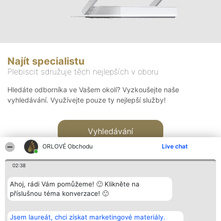
Najít specialistu
Plebiscit sdružuje těch nejlepších v oboru
Hledáte odborníka ve Vašem okolí? Vyzkoušejte naše
vyhledávání. Využívejte pouze ty nejlepší služby!
Vyhledávání
ORLOVÉ Obchodu
Live chat
02:38
Ahoj, rádi Vám pomůžeme! 🙂 Klikněte na
příslušnou téma konverzace! 🙂
Organizátor hlasování
Plebiscyt
Kontakt
Bright Side Solutions sp. z o.
Vítězové
Kontakt
Jsem laureát, chci získat marketingové materiály.
o. sp. k.
Seznam všech