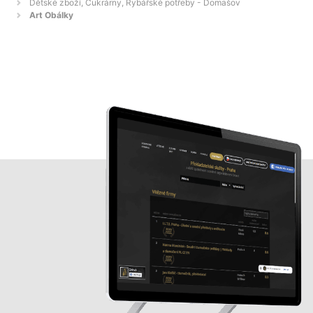
Dětské zboží, Cukrárny, Rybářské potřeby - Domašov
Art Obálky