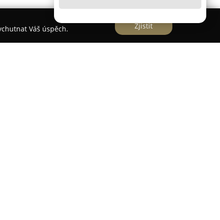
Zjistit
vychutnat Váš úspěch.
plicích se nachází antikvariát, který spojuje
možností pohodlného online nákupu. Tento
pečlivě sestavenou nabídku titulů určených jak
enáře. Sortiment je tvořen starými knihami,
i, CD a DVD nosiči, ale také starožitnými
měleckými grafikami.
 najdou také plakáty, mapy a ex libris. Sběratelé
i jiné pozoruhodné předměty. Nabídka zahrnuje
, od beletrie, dobrodružných příběhů, knih pro