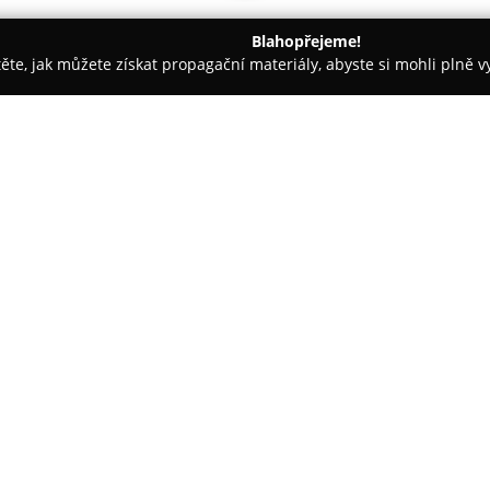
Blahopřejeme!
těte, jak můžete získat propagační materiály, abyste si mohli plně 
ké potřeby - Teplice
Antikvariát U Kostela
O společnosti:
V historické části Trnovany v Te
tradici kamenného obchodu s 
podnik poskytuje rozmanitou a 
pro sběratele, tak pro běžné čt
časopisy, gramofonovými deskam
pohlednicemi, fotografiemi a u
Milovníci výtvarného umění zde
mají možnost získat medaile č
pestrou škálu literárních žánrů