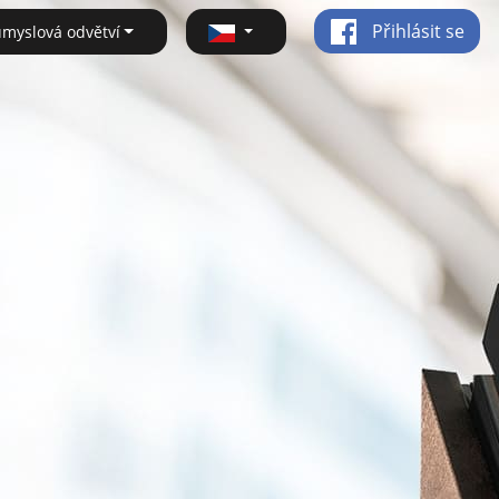
Přihlásit se
ůmyslová odvětví