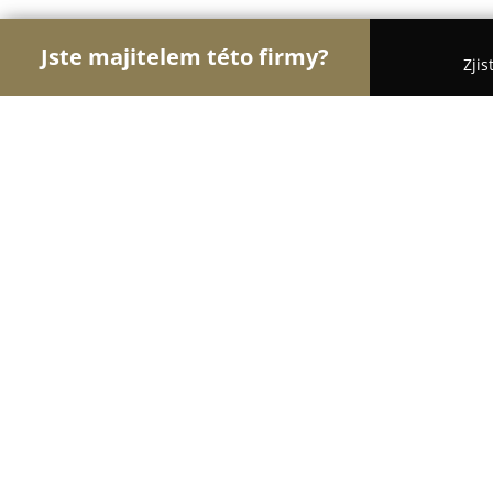
Jste majitelem této firmy?
Zjis
Orlové Obchodu
Dětské zboží, Cukrárny, Rybářs
Antikvariát U Kostela
9.7
(334)
Teplice, J. z Poděbrad 17/1
Zobrazit telefonní číslo