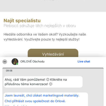
Najít specialistu
Plebiscit sdružuje těch nejlepších v oboru
Hledáte odborníka ve Vašem okolí? Vyzkoušejte naše
vyhledávání. Využívejte pouze ty nejlepší služby!
Vyhledávání
ORLOVÉ Obchodu
Live chat
09:06
Ahoj, rádi Vám pomůžeme! 🙂 Klikněte na
příslušnou téma konverzace! 🙂
Organizátor hlasování
Plebiscyt
Kontakt
Bright Side Solutions sp. z o.
Vítězové
Kontakt
Jsem laureát, chci získat marketingové materiály.
o. sp. k.
Seznam všech
ul. Ruska 22
laureátů
Chci přihlásit svou společnost do Orlové.
Wrocław 50-079
Zásady