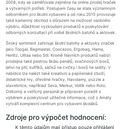
2008, kdy se zaměřovala zejména na online prodej hraček
a výtvarných potřeb. Postupem času se stala významným
odborníkem pro školní vybavení a od roku 2015 provozuje
také kamenný obchod s důrazem na možnost osobního
výběru, důležitost vyzkoušení produktů a poskytování
odborných konzultací při volbě školních batohů a aktovek.
Široký sortiment zahrnuje školní batohy a aktovky značek
jako Topgal, Bagmaster, Coocazoo, Ergobag, Hama,
Herlitz, Ulitaa nebo Stil. Kromě hlavních produktů nabízí
prodejna také pestrou škálu penálů, svačinových boxů,
lahví na pití, kufříků, sáčků na cvičky i boxů na sešity. V
nabídce lze nalézt také kreativní a papírenské zboží,
didaktické hry, dřevěné hračky, hlavolamy, puzzle a
stavebnice, například Seva, Merkur, Voltík nebo Roto.
Odborný a vstřícný personál je připraven poradit s
výběrem a poskytovat užitečné informace, což z Amáty
vytváří komplexní centrum pro vybavení školáků.
Zdroje pro výpočet hodnocení:
K těmto údajům mají přístup pouze přihlášení