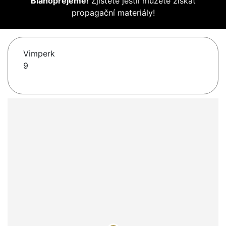
Blahopřejeme!
Zjistěte jestli můžete získat
propagační materiály!
Vimperk
9