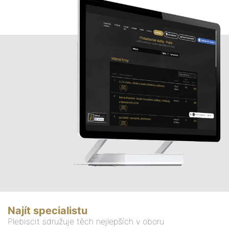
Najít specialistu
Plebiscit sdružuje těch nejlepších v oboru