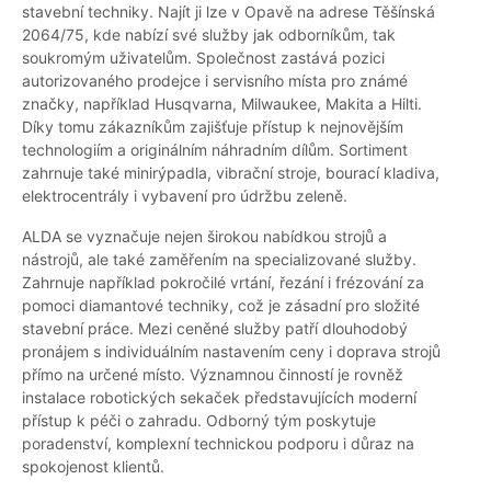
stavební techniky. Najít ji lze v Opavě na adrese Těšínská
2064/75, kde nabízí své služby jak odborníkům, tak
soukromým uživatelům. Společnost zastává pozici
autorizovaného prodejce i servisního místa pro známé
značky, například Husqvarna, Milwaukee, Makita a Hilti.
Díky tomu zákazníkům zajišťuje přístup k nejnovějším
technologiím a originálním náhradním dílům. Sortiment
zahrnuje také minirýpadla, vibrační stroje, bourací kladiva,
elektrocentrály i vybavení pro údržbu zeleně.
ALDA se vyznačuje nejen širokou nabídkou strojů a
nástrojů, ale také zaměřením na specializované služby.
Zahrnuje například pokročilé vrtání, řezání i frézování za
pomoci diamantové techniky, což je zásadní pro složité
stavební práce. Mezi ceněné služby patří dlouhodobý
pronájem s individuálním nastavením ceny i doprava strojů
přímo na určené místo. Významnou činností je rovněž
instalace robotických sekaček představujících moderní
přístup k péči o zahradu. Odborný tým poskytuje
poradenství, komplexní technickou podporu i důraz na
spokojenost klientů.