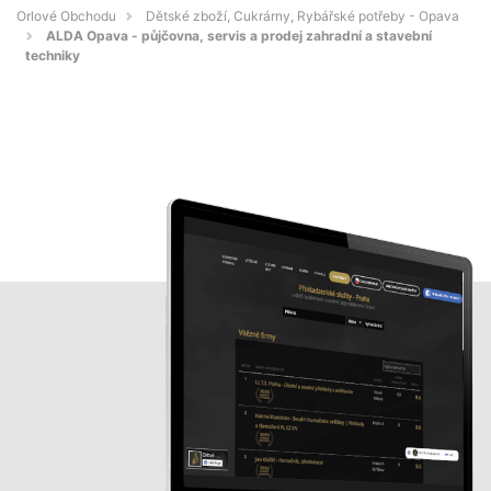
Orlové Obchodu
Dětské zboží, Cukrárny, Rybářské potřeby - Opava
ALDA Opava - půjčovna, servis a prodej zahradní a stavební
techniky