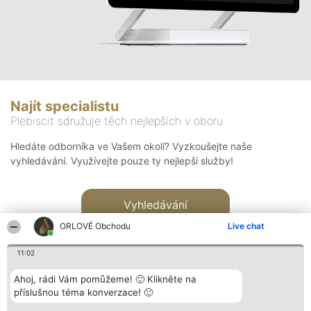
Najít specialistu
Plebiscit sdružuje těch nejlepších v oboru
Hledáte odborníka ve Vašem okolí? Vyzkoušejte naše
vyhledávání. Využívejte pouze ty nejlepší služby!
Vyhledávání
ORLOVÉ Obchodu
Live chat
11:02
Ahoj, rádi Vám pomůžeme! 🙂 Klikněte na
příslušnou téma konverzace! 🙂
Organizátor hlasování
Plebiscyt
Kontakt