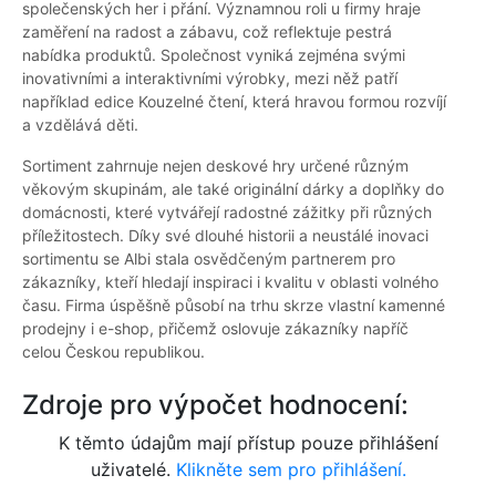
společenských her i přání. Významnou roli u firmy hraje
zaměření na radost a zábavu, což reflektuje pestrá
nabídka produktů. Společnost vyniká zejména svými
inovativními a interaktivními výrobky, mezi něž patří
například edice Kouzelné čtení, která hravou formou rozvíjí
a vzdělává děti.
Sortiment zahrnuje nejen deskové hry určené různým
věkovým skupinám, ale také originální dárky a doplňky do
domácnosti, které vytvářejí radostné zážitky při různých
příležitostech. Díky své dlouhé historii a neustálé inovaci
sortimentu se Albi stala osvědčeným partnerem pro
zákazníky, kteří hledají inspiraci i kvalitu v oblasti volného
času. Firma úspěšně působí na trhu skrze vlastní kamenné
prodejny i e-shop, přičemž oslovuje zákazníky napříč
celou Českou republikou.
Zdroje pro výpočet hodnocení:
K těmto údajům mají přístup pouze přihlášení
uživatelé.
Klikněte sem pro přihlášení.