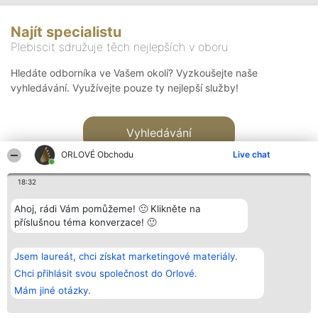
Najít specialistu
Plebiscit sdružuje těch nejlepších v oboru
Hledáte odborníka ve Vašem okolí? Vyzkoušejte naše
vyhledávání. Využívejte pouze ty nejlepší služby!
Vyhledávání
ORLOVÉ Obchodu
Live chat
18:32
Ahoj, rádi Vám pomůžeme! 🙂 Klikněte na
příslušnou téma konverzace! 🙂
Organizátor hlasování
Plebiscyt
Kontakt
Bright Side Solutions sp. z o.
Vítězové
Kontakt
Jsem laureát, chci získat marketingové materiály.
o. sp. k.
Seznam všech
ul. Ruska 22
laureátů
Chci přihlásit svou společnost do Orlové.
Wrocław 50-079
Zásady
Mám jiné otázky.
KRS 0000749100 | Regon
Pravidla
381313360 | NIP 8943132676
Zásady
ochrany