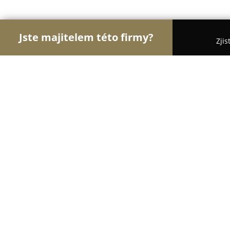
Jste majitelem této firmy?
Zjis
Orlové Obchodu
Dětské zboží, Cukrárny, Rybář
ADRO CZ, s.r.o.
8
(11)
Moravská Třebová, Nádražní 1277/13, Předměstí 
Zobrazit telefonní číslo