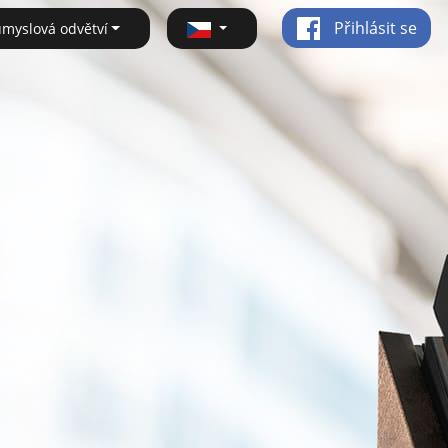
Přihlásit se
ůmyslová odvětví