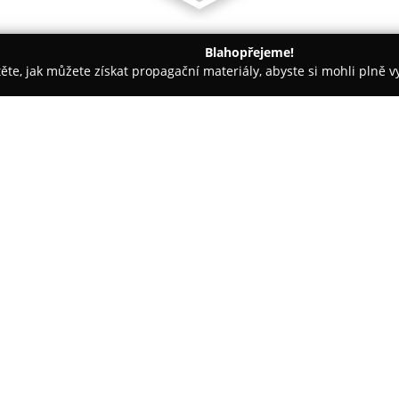
Blahopřejeme!
těte, jak můžete získat propagační materiály, abyste si mohli plně 
ské potřeby - Moravská Třebová
ADRO CZ, s.r.o.
O společnosti:
ADRO CZ
působí v oblasti siln
z předchozích zkušeností, které
tuzemskou i mezinárodní přepra
rámci celé Evropské unie. Zvlá
Belgie. Přepravy realizuje pro
plachtou 13,6 ldm a také velk
1
100 m³, což umožňuje efektivně
požadavky svých zákazníků.