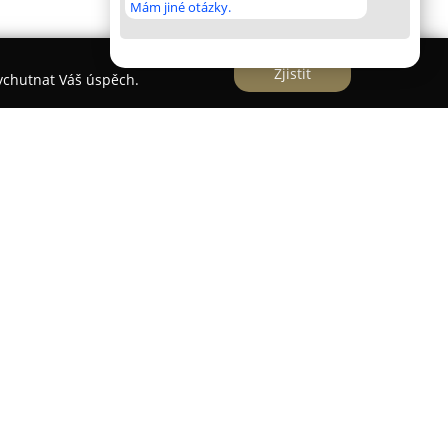
Mám jiné otázky.
Zjistit
vychutnat Váš úspěch.
iční nákladní dopravy od roku 2009, přičemž čerpá
 sahají až do roku 2001. Firma organizuje
vu zboží a soustředí se na export i import v
štní důraz klade na směry do Itálie, Nizozemska a
střednictvím moderních návěsových souprav s
oobjemových souprav typu mega s kapacitou až
 reagovat na různé objemové či specifické