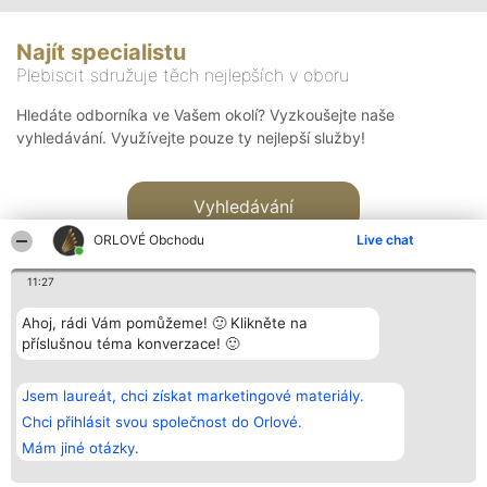
Najít specialistu
Plebiscit sdružuje těch nejlepších v oboru
Hledáte odborníka ve Vašem okolí? Vyzkoušejte naše
vyhledávání. Využívejte pouze ty nejlepší služby!
Vyhledávání
ORLOVÉ Obchodu
Live chat
11:27
Ahoj, rádi Vám pomůžeme! 🙂 Klikněte na
příslušnou téma konverzace! 🙂
Organizátor hlasování
Plebiscyt
Kontakt
Bright Side Solutions sp. z o.
Vítězové
Kontakt
Jsem laureát, chci získat marketingové materiály.
o. sp. k.
Seznam všech
ul. Ruska 22
laureátů
Chci přihlásit svou společnost do Orlové.
Wrocław 50-079
Zásady
Mám jiné otázky.
KRS 0000749100 | Regon
Pravidla
381313360 | NIP 8943132676
Zásady
ochrany