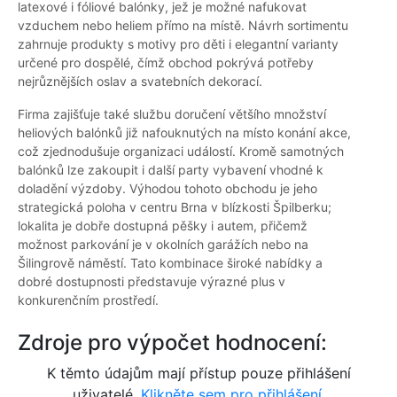
latexové i fóliové balónky, jež je možné nafukovat
vzduchem nebo heliem přímo na místě. Návrh sortimentu
zahrnuje produkty s motivy pro děti i elegantní varianty
určené pro dospělé, čímž obchod pokrývá potřeby
nejrůznějších oslav a svatebních dekorací.
Firma zajišťuje také službu doručení většího množství
heliových balónků již nafouknutých na místo konání akce,
což zjednodušuje organizaci událostí. Kromě samotných
balónků lze zakoupit i další party vybavení vhodné k
doladění výzdoby. Výhodou tohoto obchodu je jeho
strategická poloha v centru Brna v blízkosti Špilberku;
lokalita je dobře dostupná pěšky i autem, přičemž
možnost parkování je v okolních garážích nebo na
Šilingrově náměstí. Tato kombinace široké nabídky a
dobré dostupnosti představuje výrazné plus v
konkurenčním prostředí.
Zdroje pro výpočet hodnocení:
K těmto údajům mají přístup pouze přihlášení
uživatelé.
Klikněte sem pro přihlášení.